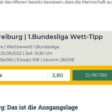
at des öfteren bereits bewiesen, dass die Mannschaft a
reiburg | 1.Bundesliga Wett-Tipp
ore | Wettbewerb: 1.Bundesliga
20.08.2022 |
Zeit: 15:30 Uhr
 Bet365 |
Einsatz 10€ | Gewinn: 28,00€
e
2,80
ZU BET365
g: Das ist die Ausgangslage