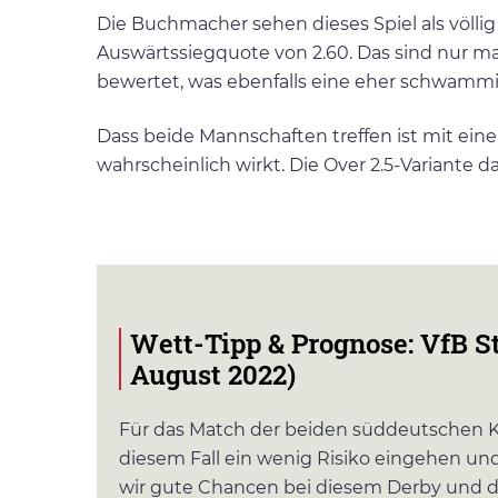
Die Buchmacher sehen dieses Spiel als völlig
Auswärtssiegquote von 2.60. Das sind nur ma
bewertet, was ebenfalls eine eher schwammi
Dass beide Mannschaften treffen ist mit ein
wahrscheinlich wirkt. Die Over 2.5-Variante d
Wett-Tipp & Prognose: VfB St
August 2022)
Für das Match der beiden süddeutschen Klu
diesem Fall ein wenig Risiko eingehen un
wir gute Chancen bei diesem Derby und da