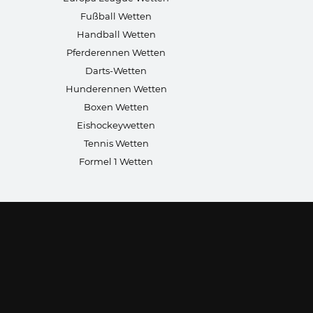
Fußball Wetten
Handball Wetten
Pferderennen Wetten
Darts-Wetten
Hunderennen Wetten
Boxen Wetten
Eishockeywetten
Tennis Wetten
Formel 1 Wetten