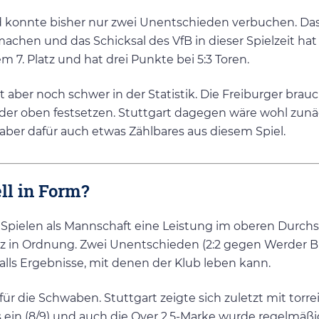
 und konnte bisher nur zwei Unentschieden verbuchen. Das
chen und das Schicksal des VfB in dieser Spielzeit hat 
m 7. Platz und hat drei Punkte bei 5:3 Toren.
 aber noch schwer in der Statistik. Die Freiburger brau
ieder oben festsetzen. Stuttgart dagegen wäre wohl zun
 aber dafür auch etwas Zählbares aus diesem Spiel.
ell in Form?
n Spielen als Mannschaft eine Leistung im oberen Durchs
ganz in Ordnung. Zwei Unentschieden (2:2 gegen Werder
alls Ergebnisse, mit denen der Klub leben kann.
ür die Schwaben. Stuttgart zeigte sich zuletzt mit torr
ns ein (8/9) und auch die Over 2.5-Marke wurde regelmäßi