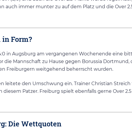
nn auch immer munter zu auf dem Platz und die Over 2.5 
l in Form?
 4:0 in Augsburg am vergangenen Wochenende eine bit
lor die Mannschaft zu Hause gegen Borussia Dortmund, 
den Freiburgern weitgehend beherrscht wurden.
en leitete den Umschwung ein. Trainer Christian Streich
esem Patzer. Freiburg spielt ebenfalls gerne Over 2.5 
rg: Die Wettquoten