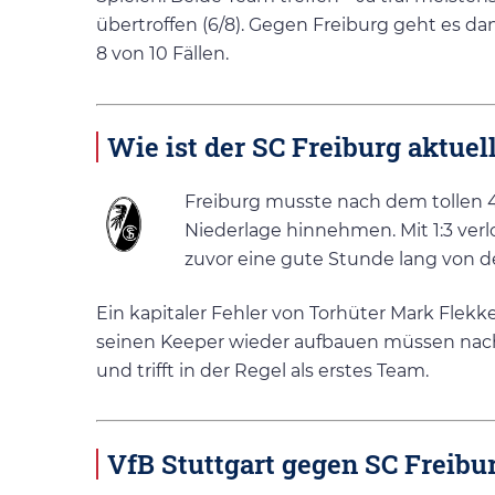
übertroffen (6/8). Gegen Freiburg geht es da
8 von 10 Fällen.
Wie ist der SC Freiburg aktuel
Freiburg musste nach dem tollen
Niederlage hinnehmen. Mit 1:3 ver
zuvor eine gute Stunde lang von 
Ein kapitaler Fehler von Torhüter Mark Flekk
seinen Keeper wieder aufbauen müssen nach di
und trifft in der Regel als erstes Team.
VfB Stuttgart gegen SC Freibu