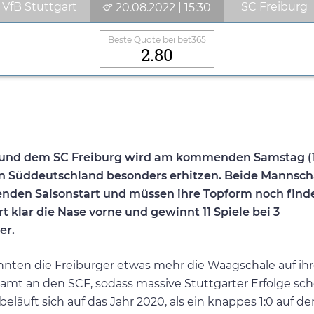
VfB Stuttgart
SC Freiburg
20.08.2022 | 15:30
Beste Quote bei bet365
2.80
 und dem SC Freiburg wird am kommenden Samstag (1
r in Süddeutschland besonders erhitzen. Beide Mannsch
nden Saisonstart und müssen ihre Topform noch finde
t klar die Nase vorne und gewinnt 11 Spiele bei 3
er.
nnten die Freiburger etwas mehr die Waagschale auf ihr
samt an den SCF, sodass massive Stuttgarter Erfolge sc
beläuft sich auf das Jahr 2020, als ein knappes 1:0 auf d