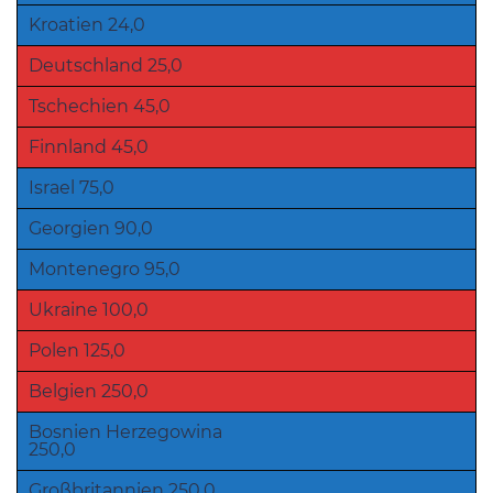
Kroatien 24,0
Deutschland 25,0
Tschechien 45,0
Finnland 45,0
Israel 75,0
Georgien 90,0
Montenegro 95,0
Ukraine 100,0
Polen 125,0
Belgien 250,0
Bosnien Herzegowina
250,0
Großbritannien 250,0