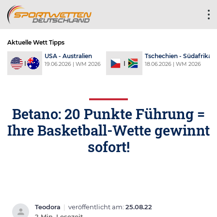
Aktuelle Wett Tipps
a
USA - Australien
Tschechien - Südafrika
6
19.06.2026 | WM 2026
18.06.2026 | WM 2026
Betano: 20 Punkte Führung =
Ihre Basketball-Wette gewinnt
sofort!
Teodora
|
veröffentlicht am:
25.08.22
2 Min. Lesezeit