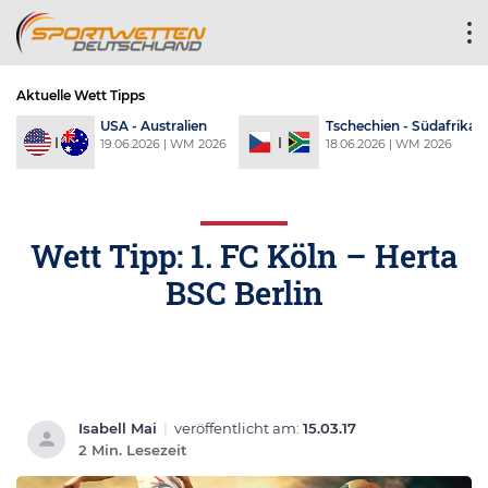
Aktuelle Wett Tipps
a
USA - Australien
Tschechien - Südafrika
6
19.06.2026 | WM 2026
18.06.2026 | WM 2026
Wett Tipp: 1. FC Köln – Herta
BSC Berlin
Isabell Mai
|
veröffentlicht am:
15.03.17
2 Min. Lesezeit