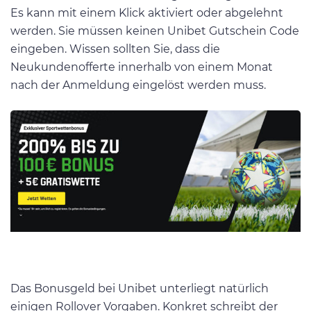
Es kann mit einem Klick aktiviert oder abgelehnt
werden. Sie müssen keinen Unibet Gutschein Code
eingeben. Wissen sollten Sie, dass die
Neukundenofferte innerhalb von einem Monat
nach der Anmeldung eingelöst werden muss.
Das Bonusgeld bei Unibet unterliegt natürlich
einigen Rollover Vorgaben. Konkret schreibt der