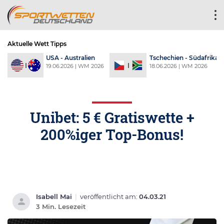
Aktuelle Wett Tipps
a
USA - Australien
Tschechien - Südafrika
6
19.06.2026 | WM 2026
18.06.2026 | WM 2026
Unibet: 5 € Gratiswette +
200%iger Top-Bonus!
Isabell Mai
|
veröffentlicht am:
04.03.21
3 Min. Lesezeit