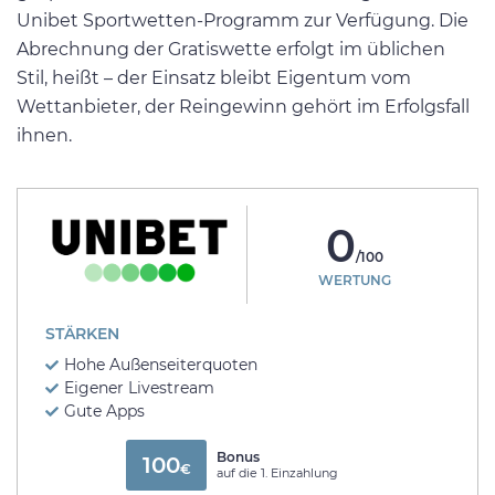
Unibet Sportwetten-Programm zur Verfügung. Die
Abrechnung der Gratiswette erfolgt im üblichen
Stil, heißt – der Einsatz bleibt Eigentum vom
Wettanbieter, der Reingewinn gehört im Erfolgsfall
ihnen.
0
/100
WERTUNG
STÄRKEN
Hohe Außenseiterquoten
Eigener Livestream
Gute Apps
Bonus
100
€
auf die 1. Einzahlung