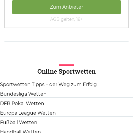
Zum Anbieter
AGB gelten, 18+
Online Sportwetten
Sportwetten Tipps – der Weg zum Erfolg
Bundesliga Wetten
DFB Pokal Wetten
Europa League Wetten
Fußball Wetten
Handball Wetten