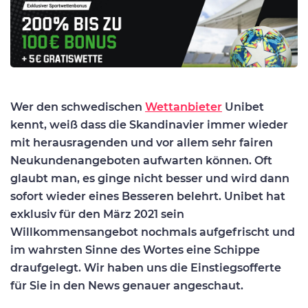
Wer den schwedischen
Wettanbieter
Unibet
kennt, weiß dass die Skandinavier immer wieder
mit herausragenden und vor allem sehr fairen
Neukundenangeboten aufwarten können. Oft
glaubt man, es ginge nicht besser und wird dann
sofort wieder eines Besseren belehrt. Unibet hat
exklusiv für den März 2021 sein
Willkommensangebot nochmals aufgefrischt und
im wahrsten Sinne des Wortes eine Schippe
draufgelegt. Wir haben uns die Einstiegsofferte
für Sie in den News genauer angeschaut.