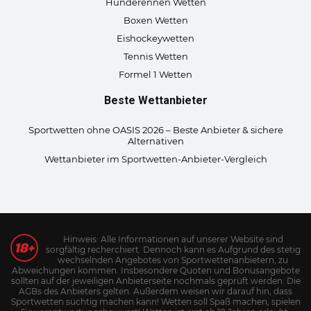
Hunderennen Wetten
Boxen Wetten
Eishockeywetten
Tennis Wetten
Formel 1 Wetten
Beste Wettanbieter
Sportwetten ohne OASIS 2026 – Beste Anbieter & sichere
Alternativen
Wettanbieter im Sportwetten-Anbieter-Vergleich
Hinweis: Alle Informationen auf unserer Website sind
sorgfältig recherchiert. Dennoch kann es Aufgrund des stetig
wechselnden Angebotes von Sportwettenanbietern, zu
Abweichungen kommen. Insbesondere Quoten und Bonusangebote
sollten auf der jeweiligen Anbieterseite nochmals geprüft werden. Die
AGBs des Anbieters gelten. Außerdem weisen wir darauf hin, dass
Sportwetten süchtig machen kann! Wetten soll Spaß machen, spielen