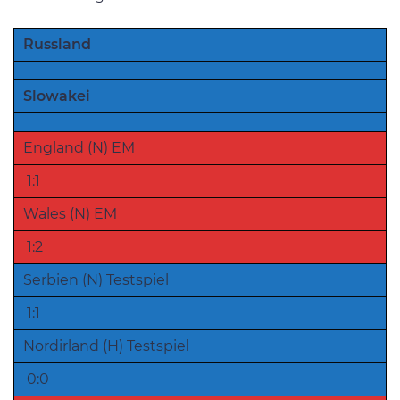
Russland
Slowakei
England (N) EM
1:1
Wales (N) EM
1:2
Serbien (N) Testspiel
1:1
Nordirland (H) Testspiel
0:0