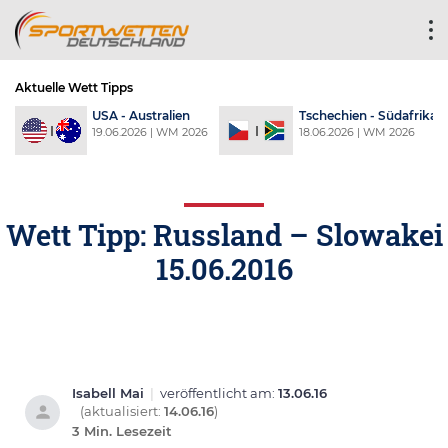
Aktuelle Wett Tipps
a
USA - Australien
Tschechien - Südafrika
6
19.06.2026 | WM 2026
18.06.2026 | WM 2026
Wett Tipp: Russland – Slowakei
15.06.2016
Isabell Mai
|
veröffentlicht am:
13.06.16
(aktualisiert:
14.06.16
)
3 Min. Lesezeit