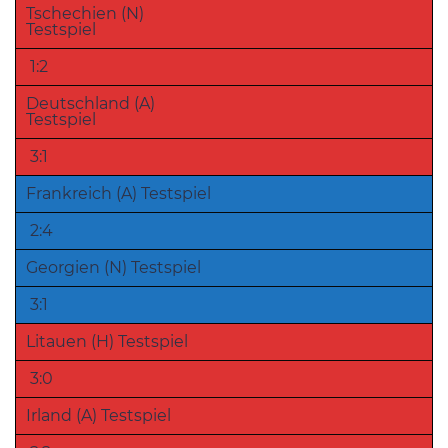
Tschechien (N)
Testspiel
1:2
Deutschland (A)
Testspiel
3:1
Frankreich (A) Testspiel
2:4
Georgien (N) Testspiel
3:1
Litauen (H) Testspiel
3:0
Irland (A) Testspiel