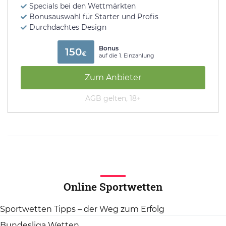
Specials bei den Wettmärkten
Bonusauswahl für Starter und Profis
Durchdachtes Design
Bonus
150
€
auf die 1. Einzahlung
Zum Anbieter
AGB gelten, 18+
Online Sportwetten
Sportwetten Tipps – der Weg zum Erfolg
Bundesliga Wetten