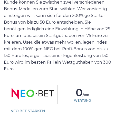
Kunde können Sie zwischen zwei verschiedenen
Bonus-Modellen zum Start wählen. Wer vorsichtig
einsteigen will, kann sich für den 200%ige Starter-
Bonus von bis zu 50 Euro entscheiden. Sie
benötigen lediglich eine Einzahlung in Höhe von 25
Euro, um daraus ein Startguthaben von 75 Euro zu
kreieren. User, die etwas mehr wollen, legen indes
mit dem 100%igen NEO.bet Profi-Bonus von bis zu
150 Euro los, ergo – aus einer Eigenleistung von 150
Euro wird im besten Fall ein Wettguthaben von 300
Euro.
0
/100
WERTUNG
NEO.BET STÄRKEN