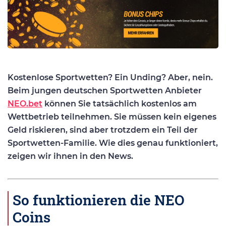
Kostenlose Sportwetten? Ein Unding? Aber, nein.
Beim jungen deutschen Sportwetten Anbieter
NEO.bet
können Sie tatsächlich kostenlos am
Wettbetrieb teilnehmen. Sie müssen kein eigenes
Geld riskieren, sind aber trotzdem ein Teil der
Sportwetten-Familie. Wie dies genau funktioniert,
zeigen wir ihnen in den News.
So funktionieren die NEO
Coins