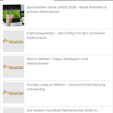
Sportwetten ohne OASIS 2026 – Beste Anbieter &
sichere Alternativen
Eishockeywetten – der Erfolg mit den schnellen
Kufencracks
Tennis Wetten | Tipps, Strategien und
Wettanbieter
Europa League Wetten – Genaue Einschätzung
notwendig
Die besten Handball Wettanbieter 2026 im