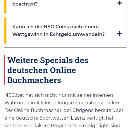
beachten?
Kann ich die NEO Coins nach einem
Wettgewinn in Echtgeld umwandeln?
Weitere Specials des
deutschen Online
Buchmachers
NEO.bet hat sich nicht nur mit seiner internen
Währung ein Alleinstellungsmerkmal geschaffen.
Der Online Buchmacher, der übrigens bereits über
eine deutsche Sportwetten Lizenz verfügt, hat
weitere Specials im Programm. Ein Highlight sind