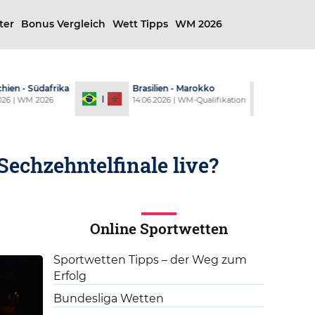
ter
Bonus Vergleich
Wett Tipps
WM 2026
en - Südafrika
Brasilien - Marokko
USA
6 | WM 2026
14.06.2026 | WM-Qualifikation
13.0
echzehntelfinale live?
Online Sportwetten
Sportwetten Tipps – der Weg zum
Erfolg
Bundesliga Wetten