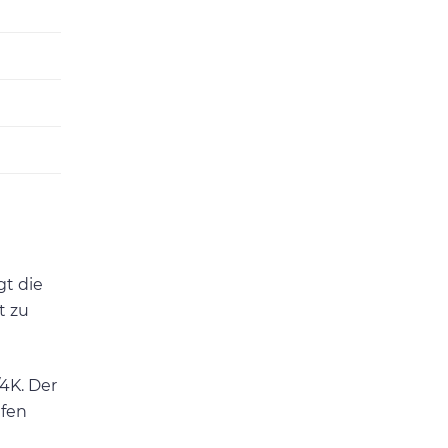
gt die
t zu
/4K. Der
ufen