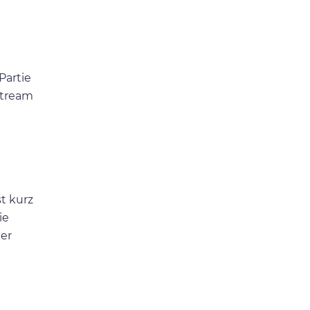
Partie
Stream
t kurz
ie
er