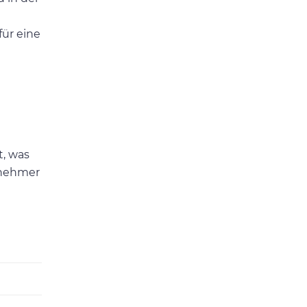
für eine
t, was
genehmer