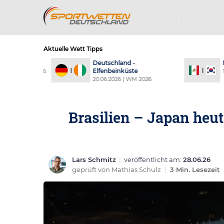
Aktuelle Wett Tipps
 - Paraguay
Deutschland -
Me
Elfenbeinküste
026 | WM 2026
19.
20.06.2026 | WM 2026
Brasilien – Japan heu
Lars Schmitz
|
veröffentlicht am:
28.06.26
geprüft von
Mathias Schulz
|
3 Min. Lesezeit