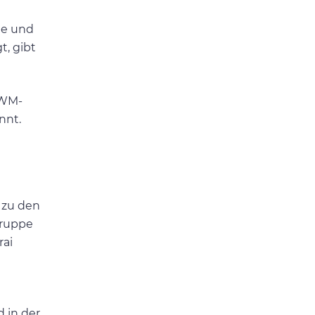
e und
t, gibt
 WM-
nnt.
l zu den
Gruppe
rai
 in der