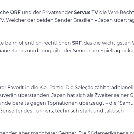
liche
ORF
und der Privatsender
Servus TV
die WM-Recht
-TV. Welcher der beiden Sender Brasilien – Japan überträg
e beim öffentlich-rechtlichen
SRF
, das die wichtigsten
genaue Kanalzuordnung gibt der Sender am Spieltag beka
 Favorit in die K.o.-Partie. Die Seleção zählt traditionel
verän überstanden. Japan hat sich als Zweiter seiner 
orrunde bereits gegen Topnationen überzeugt – die “Samu
enseiter des Turniers, technisch stark und taktisch
hmender, aber machbarer Gegner. Die Südamerikaner sind