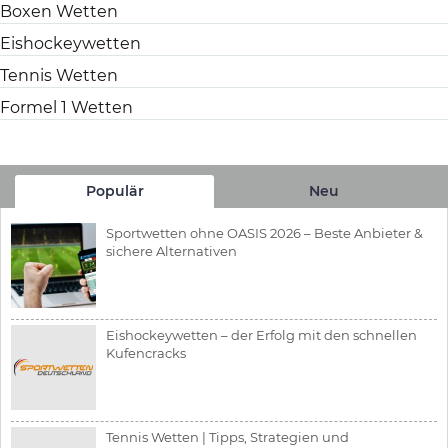
Boxen Wetten
Eishockeywetten
Tennis Wetten
Formel 1 Wetten
Populär
Neu
Sportwetten ohne OASIS 2026 – Beste Anbieter &
sichere Alternativen
Eishockeywetten – der Erfolg mit den schnellen
Kufencracks
Tennis Wetten | Tipps, Strategien und