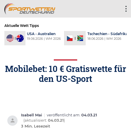
Aktuelle Wett Tipps
a
USA - Australien
Tschechien - Südafrika
6
19.06.2026 | WM 2026
18.06.2026 | WM 2026
Mobilebet: 10 € Gratiswette für
den US-Sport
Isabell Mai
|
veröffentlicht am:
04.03.21
(aktualisiert:
04.03.21
)
3 Min. Lesezeit