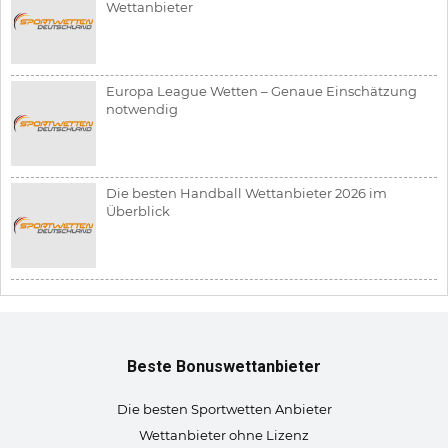
Wettanbieter
Europa League Wetten – Genaue Einschätzung
notwendig
Die besten Handball Wettanbieter 2026 im
Überblick
Beste Bonuswettanbieter
Die besten Sportwetten Anbieter
Wettanbieter ohne Lizenz