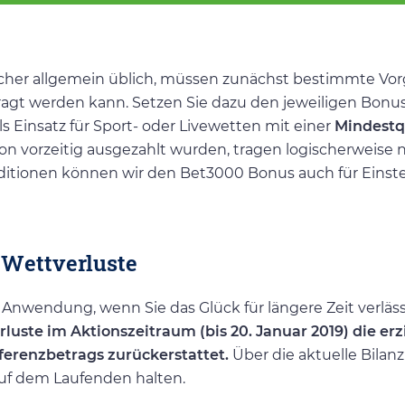
er allgemein üblich, müssen zunächst bestimmte Vo
tragt werden kann. Setzen Sie dazu den jeweiligen Bonu
ls Einsatz für Sport- oder Livewetten mit einer
Mindestq
on vorzeitig ausgezahlt wurden, tragen logischerweise n
nditionen können wir den Bet3000 Bonus auch für Einst
 Wettverluste
wendung, wenn Sie das Glück für längere Zeit verläss
rluste im Aktionszeitraum (bis 20. Januar 2019) die erz
fferenzbetrags zurückerstattet.
Über die aktuelle Bilanz
auf dem Laufenden halten.