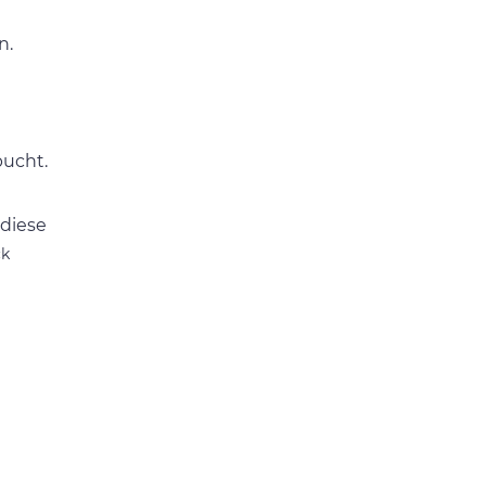
n.
bucht.
 diese
ck