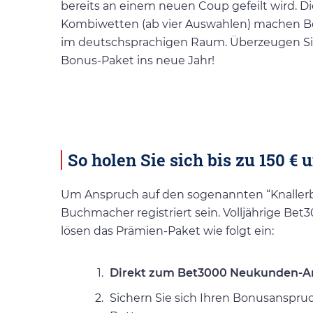
bereits an einem neuen Coup gefeilt wird. Di
Kombiwetten (ab vier Auswahlen) machen Be
im deutschsprachigen Raum. Überzeugen Sie 
Bonus-Paket ins neue Jahr!
Jetzt B
So holen Sie sich bis zu 150 €
Um Anspruch auf den sogenannten “Knallerbo
Buchmacher registriert sein. Volljährige B
lösen das Prämien-Paket wie folgt ein:
Direkt zum Bet3000 Neukunden-
Sichern Sie sich Ihren Bonusanspruch