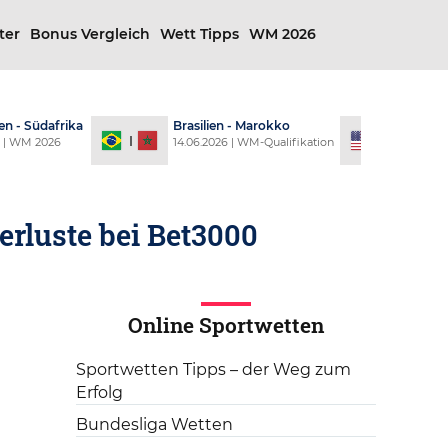
ter
Bonus Vergleich
Wett Tipps
WM 2026
en - Südafrika
Brasilien - Marokko
USA
6 | WM 2026
14.06.2026 | WM-Qualifikation
13.0
rluste bei Bet3000
Online Sportwetten
Sportwetten Tipps – der Weg zum
Erfolg
Bundesliga Wetten