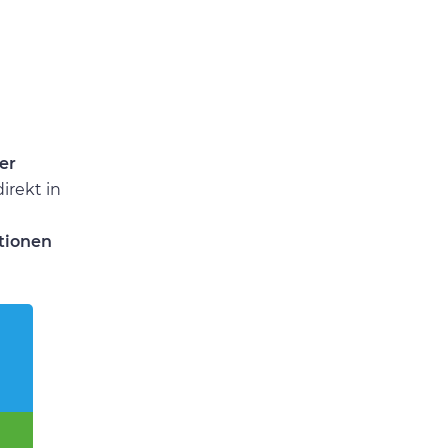
er
direkt in
tionen