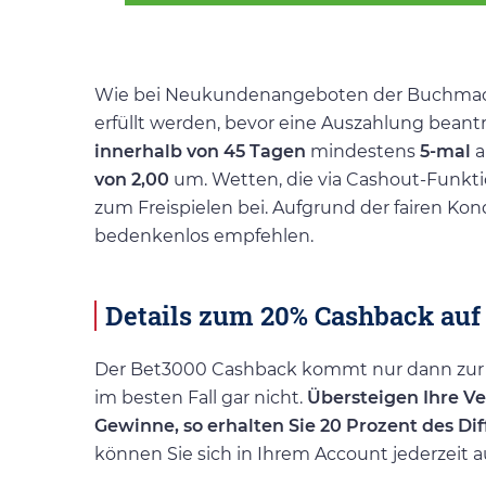
Wie bei Neukundenangeboten der Buchmach
erfüllt werden, bevor eine Auszahlung bean
innerhalb von 45 Tagen
mindestens
5-mal
a
von 2,00
um. Wetten, die via Cashout-Funkti
zum Freispielen bei. Aufgrund der fairen Ko
bedenkenlos empfehlen.
Details zum 20% Cashback auf
Der Bet3000 Cashback kommt nur dann zur An
im besten Fall gar nicht.
Übersteigen
Ihre Ve
Gewinne, so erhalten Sie 20 Prozent des Di
können Sie sich in Ihrem Account jederzeit 