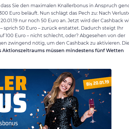
, dass Sie den maximalen Knallerbonus in Anspruch g
300 Euro beläuft. Nun schlägt das Pech zu: Nach Verlus
20.01.19 nur noch 50 Euro an. Jetzt wird der Cashback 
sprich 50 Euro – zurück erstattet. Dadurch steigt Ihr
f 100 Euro – nicht schlecht, oder? Abgesehen von der
n zwingend nötig, um den Cashback zu aktivieren. Die
s Aktionszeitraums müssen mindestens fünf Wetten