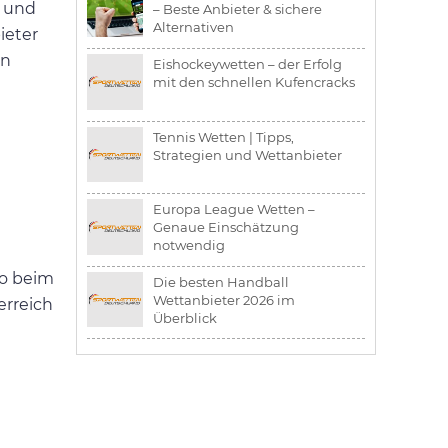
- und
– Beste Anbieter & sichere
Alternativen
ieter
en
Eishockeywetten – der Erfolg
mit den schnellen Kufencracks
Tennis Wetten | Tipps,
Strategien und Wettanbieter
Europa League Wetten –
Genaue Einschätzung
notwendig
to beim
Die besten Handball
Wettanbieter 2026 im
erreich
Überblick