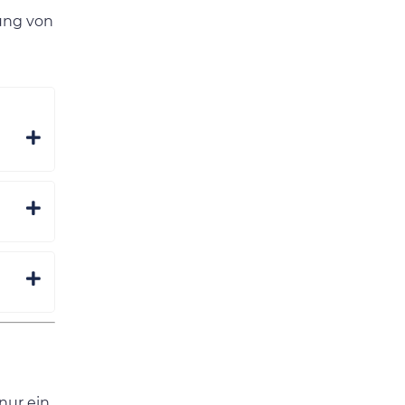
ung von
nur ein