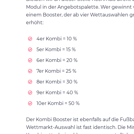
Modul in der Angebotspalette. Wer gewinnt 
einem Booster, der ab vier Wettauswahlen g
erhöht:
4er Kombi = 10 %
5er Kombi = 15 %
6er Kombi = 20 %
7er Kombi = 25 %
8er Kombi = 30 %
9er Kombi = 40 %
10er Kombi = 50 %
Der Kombi Booster ist ebenfalls auf die Fußb
Wettmarkt-Auswahl ist fast identisch. Die Mi