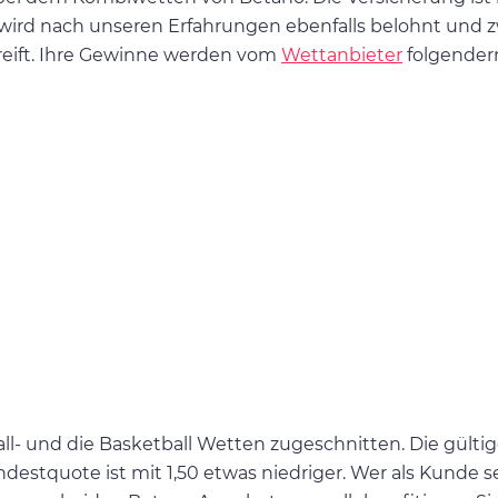
wird nach unseren Erfahrungen ebenfalls belohnt und z
reift. Ihre Gewinne werden vom
Wettanbieter
folgende
all- und die Basketball Wetten zugeschnitten. Die gülti
ndestquote ist mit 1,50 etwas niedriger. Wer als Kunde s