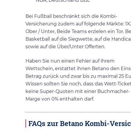
NBA, Deutschland BBL
Bei Fußball beschränkt sich die Kombi-
Versicherung zudem auf folgende Märkte: 1X
Ober / Unter, Beide Teams erzielen ein Tor. B
Basketball auf die Siegwette, auf die Handic
sowie auf die Über/Unter Offerten.
Haben Sie nun einen Fehler auf ihrem
Wettschein, erstattet ihnen Betano den Eins
Betrag zurück und zwar bis zu maximal 25 Eu
Wissen sollten Sie noch, dass das Wett-Ticke
keine Super-Quoten mit einer Buchmacher-
Marge von 0% enthalten darf.
FAQs zur Betano Kombi-Versi