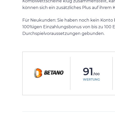
Kombiwettscheine klug zusammenstellt, kann
können sich ein zusätzliches Plus auf ihrem 
Für Neukunden: Sie haben noch kein Konto be
100%igen Einzahlungsbonus von bis zu 100 E
Durchspielvoraussetzungen gebunden.
91
/100
WERTUNG