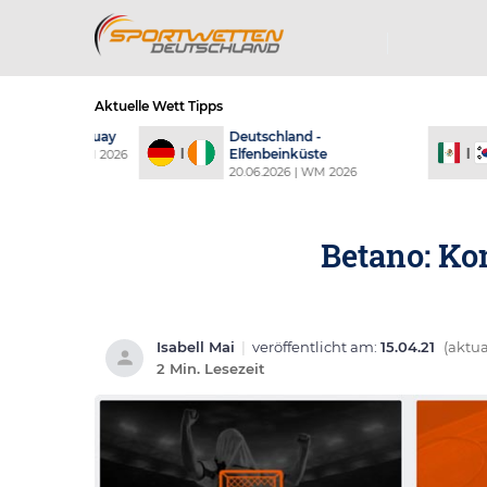
Aktuelle Wett Tipps
 - Paraguay
Deutschland -
Me
Elfenbeinküste
026 | WM 2026
19.
20.06.2026 | WM 2026
Betano: Ko
Isabell Mai
|
veröffentlicht am:
15.04.21
(aktua
2 Min. Lesezeit