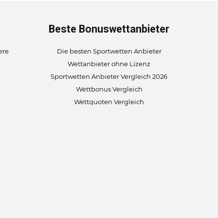
Beste Bonuswettanbieter
ere
Die besten Sportwetten Anbieter
Wettanbieter ohne Lizenz
Sportwetten Anbieter Vergleich 2026
Wettbonus Vergleich
Wettquoten Vergleich