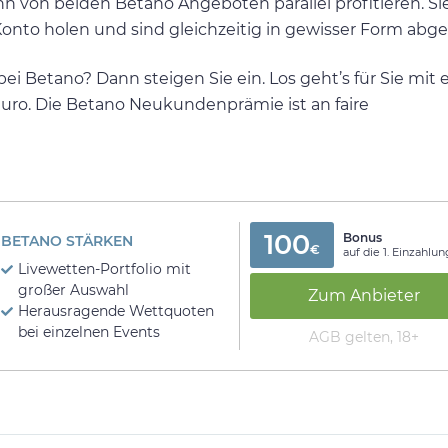
 von beiden Betano Angeboten parallel profitieren. Si
Konto holen und sind gleichzeitig in gewisser Form abge
i Betano? Dann steigen Sie ein. Los geht’s für Sie mit
uro. Die Betano Neukundenprämie ist an faire
100
Bonus
BETANO STÄRKEN
€
auf die 1. Einzahlun
Livewetten-Portfolio mit
großer Auswahl
Zum Anbieter
Herausragende Wettquoten
bei einzelnen Events
AGB gelten, 18+