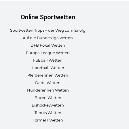
Online Sportwetten
Sportwetten Tipps – der Weg zum Erfolg
Auf die Bundesliga wetten
DFB Pokal Wetten
Europa League Wetten
Fußball Wetten
Handball Wetten
Pferderennen Wetten
Darts-Wetten
Hunderennen Wetten
Boxen Wetten
Eishockeywetten
Tennis Wetten
Formel 1 Wetten