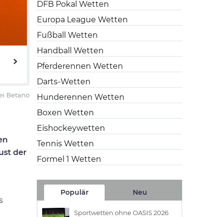
DFB Pokal Wetten
Europa League Wetten
Fußball Wetten
Handball Wetten
Pferderennen Wetten
Darts-Wetten
ei Betano
Hunderennen Wetten
Boxen Wetten
Eishockeywetten
en
Tennis Wetten
ust der
Formel 1 Wetten
Populär
Neu
s
Sportwetten ohne OASIS 2026