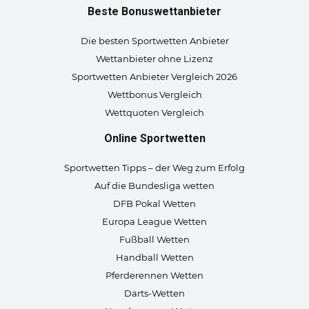
Beste Bonuswettanbieter
Die besten Sportwetten Anbieter
Wettanbieter ohne Lizenz
Sportwetten Anbieter Vergleich 2026
Wettbonus Vergleich
Wettquoten Vergleich
Online Sportwetten
Sportwetten Tipps – der Weg zum Erfolg
Auf die Bundesliga wetten
DFB Pokal Wetten
Europa League Wetten
Fußball Wetten
Handball Wetten
Pferderennen Wetten
Darts-Wetten