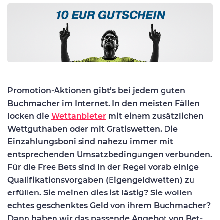
Promotion-Aktionen gibt’s bei jedem guten
Buchmacher im Internet. In den meisten Fällen
locken die
Wettanbieter
mit einem zusätzlichen
Wettguthaben oder mit Gratiswetten. Die
Einzahlungsboni sind nahezu immer mit
entsprechenden Umsatzbedingungen verbunden.
Für die Free Bets sind in der Regel vorab einige
Qualifikationsvorgaben (Eigengeldwetten) zu
erfüllen. Sie meinen dies ist lästig? Sie wollen
echtes geschenktes Geld von ihrem Buchmacher?
Dann haben wir das passende Angebot von Bet-