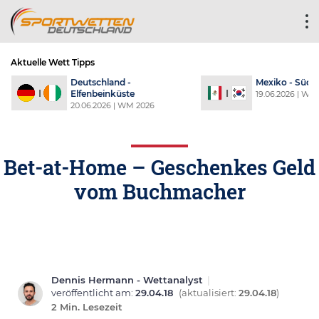
Aktuelle Wett Tipps
Deutschland -
Mexiko - Südk
Elfenbeinküste
6
19.06.2026 | WM
20.06.2026 | WM 2026
Bet-at-Home – Geschenkes Geld
vom Buchmacher
Dennis Hermann - Wettanalyst
|
veröffentlicht am:
29.04.18
(aktualisiert:
29.04.18
)
2 Min. Lesezeit