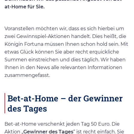
at-Home für Sie.
Voranstellen möchten wir, dass es sich hierbei um
zwei Gewinnspiel-Aktionen handelt. Dies heißt, die
Königin Fortuna müssen Ihnen schon hold sein. Mit
etwas Glück können Sie aber recht erquickliche
Summen einstreichen und dies täglich. Wir haben
Ihnen in den News alle relevanten Informationen
zusammengefasst.
Bet-at-Home – der Gewinner
des Tages
Bet-at-Home verschenkt jeden Tag 50 Euro. Die
Aktion „
Gewinner des Tages
“ ist recht einfach. Sie