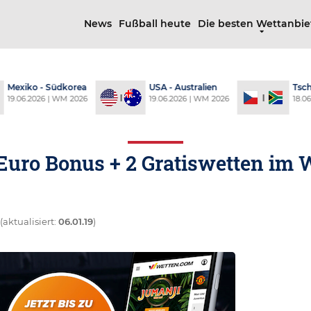
News
Fußball heute
Die besten Wettanbie
xiko - Südkorea
USA - Australien
Tschechi
06.2026 | WM 2026
19.06.2026 | WM 2026
18.06.202
Euro Bonus + 2 Gratiswetten im W
(aktualisiert:
06.01.19
)