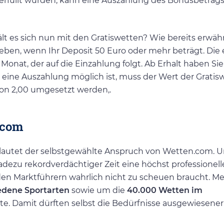
 erfüllt wurden, kann eine Auszahlung des Bonusbetrag
lt es sich nun mit den Gratiswetten? Wie bereits erwäh
ben, wenn Ihr Deposit 50 Euro oder mehr beträgt. Die 
 Monat, der auf die Einzahlung folgt. Ab Erhalt haben Sie
r eine Auszahlung möglich ist, muss der Wert der Gratis
von 2,00 umgesetzt werden,.
.com
 so lautet der selbstgewählte Anspruch von Wetten.com. 
adezu rekordverdächtiger Zeit eine höchst professionell
 den Marktführern wahrlich nicht zu scheuen braucht. M
edene Sportarten
sowie um die
40.000 Wetten im
e. Damit dürften selbst die Bedürfnisse ausgewiesener 