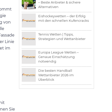
– Beste Anbieter & sichere
Alternativen
 kommt
gie
Eishockeywetten – der Erfolg
mit den schnellen Kufencracks
ng von
lle
Tennis Wetten | Tipps,
 Fassade
Strategien und Wettanbieter
r Linie
ket im
Europa League Wetten –
Genaue Einschätzung
notwendig
Die besten Handball
Wettanbieter 2026 im
Überblick
mit
nnen Sie