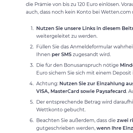
die Prämie von bis zu 120 Euro einlösen. Vora
auch, dass noch kein Konto bei Wetten.com reg
Nutzen Sie unsere Links in diesem Beit
weitergeleitet zu werden.
Füllen Sie das Anmeldeformular wahrh
Ihnen
per SMS
zugesandt wird.
Die für den Bonusanspruch nötige
Mind
Euro sichern Sie sich mit einem Deposit 
Achtung:
Nutzen Sie zur Einzahlung au
VISA, MasterCard sowie Paysafecard
. 
Der entsprechende Betrag wird daraufhin
Wettkonto gebucht.
Beachten Sie außerdem, dass die
zwei r
gutgeschrieben werden,
wenn
Ihre Ein