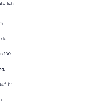
atürlich
om
, der
on 100
ng,
uf Ihr
n