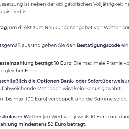
ussetzung ist neben der obligatorischen Volljährigkeit n
istriert ist.
rag
, um direkt zum Neukundenangebot von Wetten.c
eitsgemäß aus und geben Sie den
Bestätigungscode
ein
esteinzahlung beträgt 10 Euro
. Die maximale Prämie v
in gleicher Höhe.
sschließlich die Optionen Bank- oder Sofortüberweisu
Auf abweichende Methoden wird kein Bonus gewährt.
 (bis max. 100 Euro) verdoppelt und die Summe sofort a
isikolosen Wetten
(im Wert von jeweils 10 Euro) nur dan
zahlung mindestens 50 Euro beträgt
.