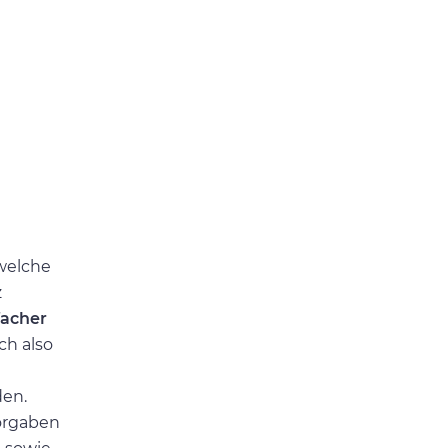
 welche
z
facher
ich also
den.
Vorgaben