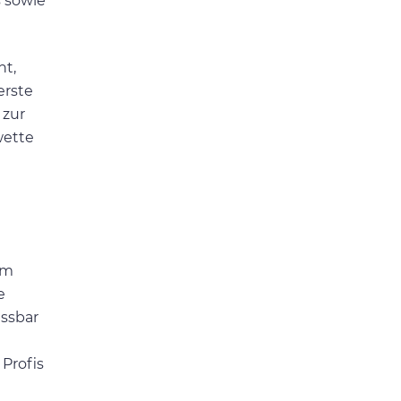
s sowie
nt,
erste
 zur
wette
Um
e
essbar
Profis