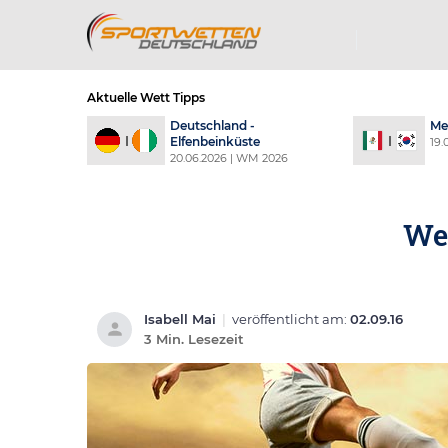
Aktuelle Wett Tipps
 - Paraguay
Deutschland -
Me
Elfenbeinküste
026 | WM 2026
19.
20.06.2026 | WM 2026
Wet
Isabell Mai
|
veröffentlicht am:
02.09.16
3 Min. Lesezeit