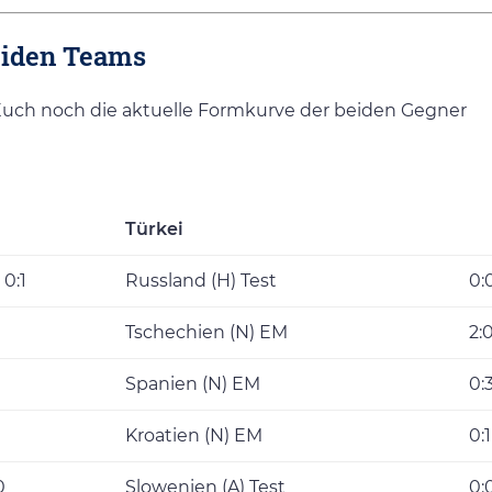
eiden Teams
uch noch die aktuelle Formkurve der beiden Gegner
Türkei
 0:1
Russland (H) Test
0:
Tschechien (N) EM
2:
Spanien (N) EM
0:
Kroatien (N) EM
0:1
0
Slowenien (A) Test
0: