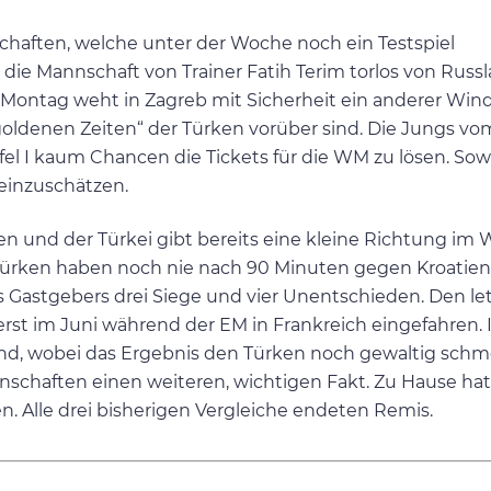
haften, welche unter der Woche noch ein Testspiel
die Mannschaft von Trainer Fatih Terim torlos von Russl
Montag weht in Zagreb mit Sicherheit ein anderer Wind
goldenen Zeiten“ der Türken vorüber sind. Die Jungs vo
fel I kaum Chancen die Tickets für die WM zu lösen. So
 einzuschätzen.
n und der Türkei gibt bereits eine kleine Richtung im 
e Türken haben noch nie nach 90 Minuten gegen Kroatien
s Gastgebers drei Siege und vier Unentschieden. Den le
 erst im Juni während der EM in Frankreich eingefahren. 
and, wobei das Ergebnis den Türken noch gewaltig schme
nnschaften einen weiteren, wichtigen Fakt. Zu Hause hat
. Alle drei bisherigen Vergleiche endeten Remis.