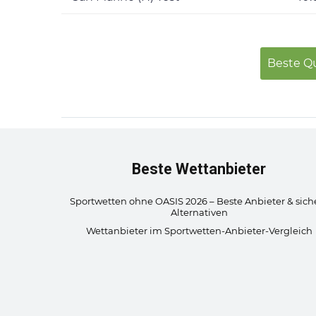
Beste Qu
Beste Wettanbieter
Sportwetten ohne OASIS 2026 – Beste Anbieter & sich
Alternativen
Wettanbieter im Sportwetten-Anbieter-Vergleich