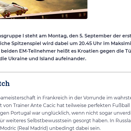
sgruppe I steht am Montag, den 5. September der ers
che Spitzenspiel wird dabei um 20.45 Uhr im Maksimi
r beiden EM-Teilnehmer heißt es Kroatien gegen die Tü
 die Ukraine und Island aufeinander.
tch
pameisterschaft in Frankreich in der Vorrunde im wahrs
 von Trainer Ante Cacic hat teilweise perfekten Fußball
egen Portugal war unglücklich, wenn nicht sogar unverdi
für weiteres Selbstbewusstsein gesorgt haben. In Russla
odric (Real Madrid) unbedingt dabei sein.