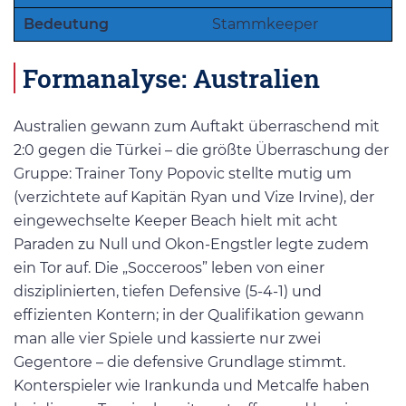
Bedeutung
Stammkeeper
Formanalyse: Australien
Australien gewann zum Auftakt überraschend mit
2:0 gegen die Türkei – die größte Überraschung der
Gruppe: Trainer Tony Popovic stellte mutig um
(verzichtete auf Kapitän Ryan und Vize Irvine), der
eingewechselte Keeper Beach hielt mit acht
Paraden zu Null und Okon-Engstler legte zudem
ein Tor auf. Die „Socceroos” leben von einer
disziplinierten, tiefen Defensive (5-4-1) und
effizienten Kontern; in der Qualifikation gewann
man alle vier Spiele und kassierte nur zwei
Gegentore – die defensive Grundlage stimmt.
Konterspieler wie Irankunda und Metcalfe haben