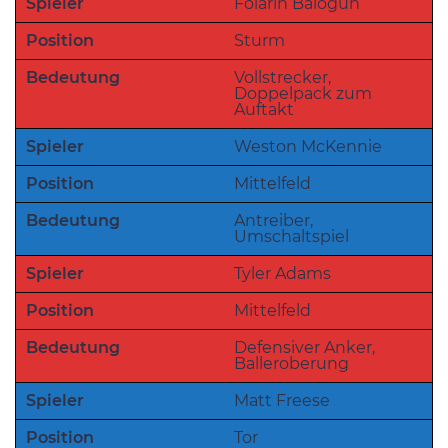
Spieler
Folarin Balogun
Position
Sturm
Bedeutung
Vollstrecker,
Doppelpack zum
Auftakt
Spieler
Weston McKennie
Position
Mittelfeld
Bedeutung
Antreiber,
Umschaltspiel
Spieler
Tyler Adams
Position
Mittelfeld
Bedeutung
Defensiver Anker,
Balleroberung
Spieler
Matt Freese
Position
Tor