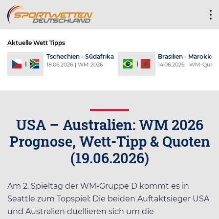
Aktuelle Wett Tipps
a
Tschechien - Südafrika
Brasilien - Marokko
6
18.06.2026 | WM 2026
14.06.2026 | WM-Qualif
USA – Australien: WM 2026
Prognose, Wett-Tipp & Quoten
(19.06.2026)
Am 2. Spieltag der WM-Gruppe D kommt es in
Seattle zum Topspiel: Die beiden Auftaktsieger USA
und Australien duellieren sich um die