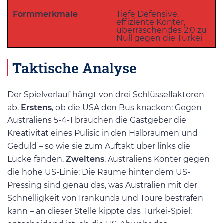
Formmerkmale
Tiefe Defensive,
effiziente Konter,
überraschendes 2:0 zu
Null gegen die Türkei
Taktische Analyse
Der Spielverlauf hängt von drei Schlüsselfaktoren
ab.
Erstens
, ob die USA den Bus knacken: Gegen
Australiens 5-4-1 brauchen die Gastgeber die
Kreativität eines Pulisic in den Halbräumen und
Geduld – so wie sie zum Auftakt über links die
Lücke fanden.
Zweitens
, Australiens Konter gegen
die hohe US-Linie: Die Räume hinter dem US-
Pressing sind genau das, was Australien mit der
Schnelligkeit von Irankunda und Toure bestrafen
kann – an dieser Stelle kippte das Türkei-Spiel;