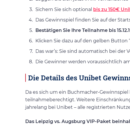
Sichern Sie sich optional
bis zu 150€ Uni
Das Gewinnspiel finden Sie auf der Start
Bestätigen Sie Ihre Teilnahme bis 15.12.1
Klicken Sie dazu auf den gelben Button 
Das war’s: Sie sind automatisch bei der V
Die Gewinner werden voraussichtlich am 
Die Details des Unibet Gewinn
Da es sich um ein Buchmacher-Gewinnspiel h
teilnahmeberechtigt. Weitere Einschränkun
jahrelang bei Unibet – alle registrierten Nu
Das Leipzig vs. Augsburg VIP-Paket beinhal