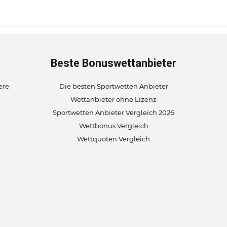
Beste Bonuswettanbieter
ere
Die besten Sportwetten Anbieter
Wettanbieter ohne Lizenz
Sportwetten Anbieter Vergleich 2026
Wettbonus Vergleich
Wettquoten Vergleich