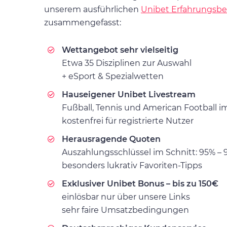
unserem ausführlichen
Unibet Erfahrungsbe
zusammengefasst:
Wettangebot sehr vielseitig
Etwa 35 Disziplinen zur Auswahl
+ eSport & Spezialwetten
Hauseigener Unibet Livestream
Fußball, Tennis und American Football i
kostenfrei für registrierte Nutzer
Herausragende Quoten
Auszahlungsschlüssel im Schnitt: 95% –
besonders lukrativ Favoriten-Tipps
Exklusiver Unibet Bonus – bis zu 150€
einlösbar nur über unsere Links
sehr faire Umsatzbedingungen