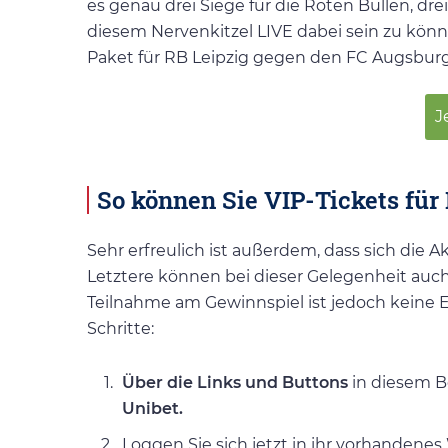
es genau drei Siege für die Roten Bullen, dr
diesem Nervenkitzel LIVE dabei sein zu könn
Paket für RB Leipzig gegen den FC Augsbur
J
So können Sie VIP-Tickets fü
Sehr erfreulich ist außerdem, dass sich die 
Letztere können bei dieser Gelegenheit au
Teilnahme am Gewinnspiel ist jedoch keine Ei
Schritte:
Über die
Links und Buttons
in diesem B
Unibet.
Loggen Sie sich jetzt in ihr vorhandenes