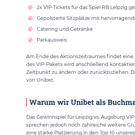
2x VIP-Tickets für das Spiel RB Leipzig 
Gepolsterte Sitzplätze mit hervorragend
Catering und Getränke
Parkausweis
Am Ende des Aktionszeitraumes findet eine
des VIP-Pakets wird anschließend kontaktiert
Zeitpunkt zu ändern oder zurückzuziehen. 
von Unibet.
Warum wir Unibet als Buchm
Das Gewinnspiel für Leipzig vs. Augsburg VIP-
sprechen jedoch noch zahlreiche weitere Grü
eine starke Platzierung in den Top 10 unseres