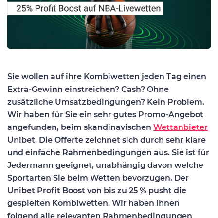
Sie wollen auf ihre Kombiwetten jeden Tag einen
Extra-Gewinn einstreichen? Cash? Ohne
zusätzliche Umsatzbedingungen? Kein Problem.
Wir haben für Sie ein sehr gutes Promo-Angebot
angefunden, beim skandinavischen
Wettanbieter
Unibet. Die Offerte zeichnet sich durch sehr klare
und einfache Rahmenbedingungen aus. Sie ist für
Jedermann geeignet, unabhängig davon welche
Sportarten Sie beim Wetten bevorzugen. Der
Unibet Profit Boost von bis zu 25 % pusht die
gespielten Kombiwetten. Wir haben Ihnen
folgend alle relevanten Rahmenbedingungen