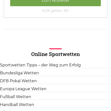
Zum Anbieter
AGB gelten, 18+
Online Sportwetten
Sportwetten Tipps – der Weg zum Erfolg
Bundesliga Wetten
DFB Pokal Wetten
Europa League Wetten
Fußball Wetten
Handball Wetten