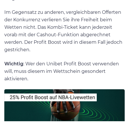
Im Gegensatz zu anderen, vergleichbaren Offerten
der Konkurrenz verlieren Sie ihre Freiheit beim
Wetten nicht. Das Kombi-Ticket kann jederzeit
vorab mit der Cashout-Funktion abgerechnet
werden. Der Profit Boost wird in diesem Fall jedoch
gestrichen.
Wichtig
: Wer den Unibet Profit Boost verwenden
will, muss diesem im Wettschein gesondert
aktivieren.