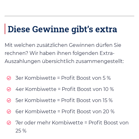
Diese Gewinne gibt’s extra
Mit welchen zusätzlichen Gewinnen dürfen Sie
rechnen? Wir haben ihnen folgenden Extra-
Auszahlungen übersichtlich zusammengestellt:
3er Kombiwette = Profit Boost von 5 %
4er Kombiwette = Profit Boost von 10 %
5er Kombiwette = Profit Boost von 15 %
6er Kombiwette = Profit Boost von 20 %
7er oder mehr Kombiwette = Profit Boost von
25 %