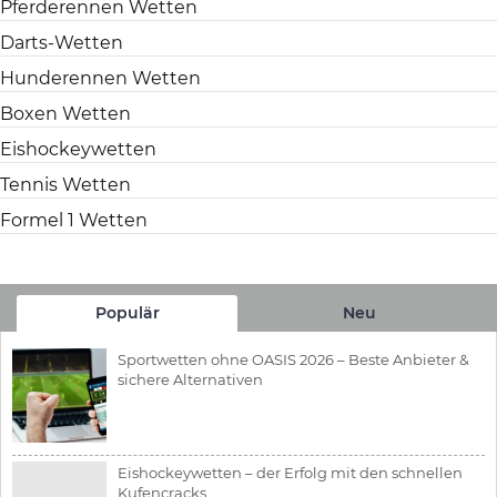
Pferderennen Wetten
Darts-Wetten
Hunderennen Wetten
Boxen Wetten
Eishockeywetten
Tennis Wetten
Formel 1 Wetten
Populär
Neu
Sportwetten ohne OASIS 2026 – Beste Anbieter &
sichere Alternativen
Eishockeywetten – der Erfolg mit den schnellen
Kufencracks