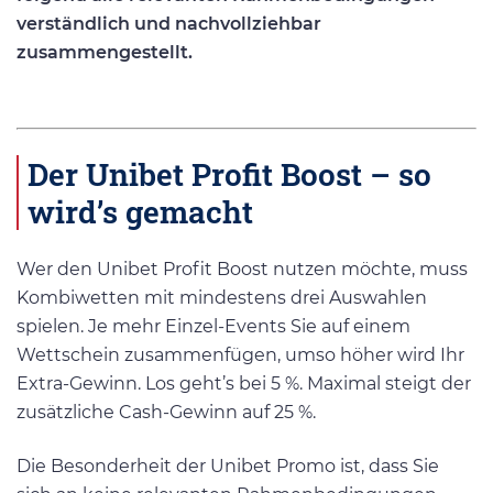
verständlich und nachvollziehbar
zusammengestellt.
Der Unibet Profit Boost – so
wird’s gemacht
Wer den Unibet Profit Boost nutzen möchte, muss
Kombiwetten mit mindestens drei Auswahlen
spielen. Je mehr Einzel-Events Sie auf einem
Wettschein zusammenfügen, umso höher wird Ihr
Extra-Gewinn. Los geht’s bei 5 %. Maximal steigt der
zusätzliche Cash-Gewinn auf 25 %.
Die Besonderheit der Unibet Promo ist, dass Sie