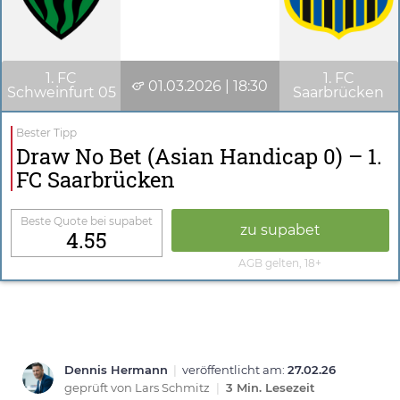
1. FC
1. FC
01.03.2026 | 18:30
Schweinfurt 05
Saarbrücken
Bester Tipp
Draw No Bet (Asian Handicap 0) – 1.
FC Saarbrücken
Beste Quote bei supabet
zu supabet
4.55
AGB gelten, 18+
Dennis Hermann
|
veröffentlicht am:
27.02.26
geprüft von
Lars Schmitz
|
3 Min. Lesezeit