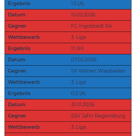
Ergebnis
1:3 (A)
Datum
15.02.2026
Gegner
FC Ingolstadt 04
Wettbewerb
3. Liga
Ergebnis
1:1 (H)
Datum
07.02.2026
Gegner
SV Wehen Wiesbaden
Wettbewerb
3. Liga
Ergebnis
0:2 (A)
Datum
31.01.2026
Gegner
SSV Jahn Regensburg
Wettbewerb
3. Liga