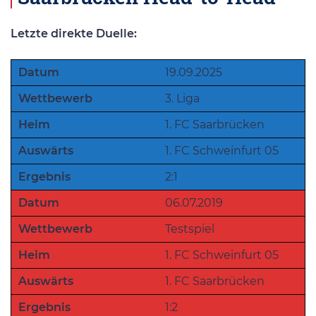
Letzte direkte Duelle:
Datum
19.09.2025
Wettbewerb
3. Liga
Heim
1. FC Saarbrücken
Auswärts
1. FC Schweinfurt 05
Ergebnis
2:1
Datum
06.07.2019
Wettbewerb
Testspiel
Heim
1. FC Schweinfurt 05
Auswärts
1. FC Saarbrücken
Ergebnis
1:2