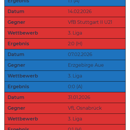
Ergebnis
1:1 (A)
Datum
14.02.2026
Gegner
VfB Stuttgart II U21
Wettbewerb
3. Liga
Ergebnis
2:0 (H)
Datum
07.02.2026
Gegner
Erzgebirge Aue
Wettbewerb
3. Liga
Ergebnis
0:0 (A)
Datum
31.01.2026
Gegner
VfL Osnabrück
Wettbewerb
3. Liga
Ergebnis
0:1 (H)