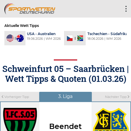
Aktuelle Wett Tipps
a
USA - Australien
Tschechien - Südafrika
6
19.06.2026 | WM 2026
18.06.2026 | WM 2026
Schweinfurt 05 – Saarbrücken |
Wett Tipps & Quoten (01.03.26)
3. Liga
Vorheriger Tipp
Nächster Tipp
Beendet