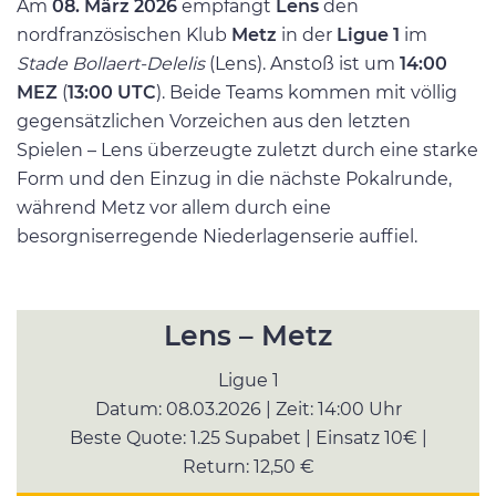
Am
08. März 2026
empfängt
Lens
den
nordfranzösischen Klub
Metz
in der
Ligue 1
im
Stade Bollaert-Delelis
(Lens). Anstoß ist um
14:00
MEZ
(
13:00 UTC
). Beide Teams kommen mit völlig
gegensätzlichen Vorzeichen aus den letzten
Spielen – Lens überzeugte zuletzt durch eine starke
Form und den Einzug in die nächste Pokalrunde,
während Metz vor allem durch eine
besorgniserregende Niederlagenserie auffiel.
Lens – Metz
Ligue 1
Datum: 08.03.2026 |
Zeit: 14:00 Uhr
Beste Quote: 1.25 Supabet |
Einsatz 10€ |
Return: 12,50 €