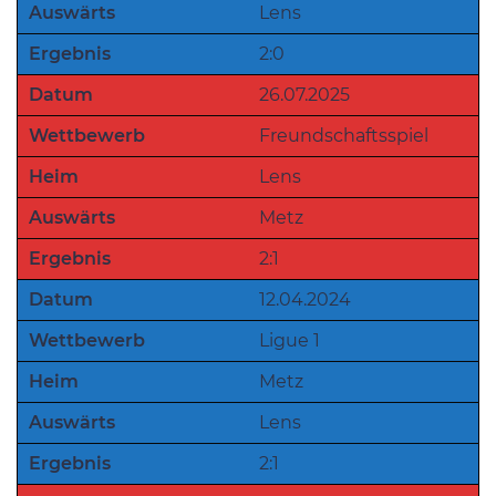
Auswärts
Lens
Ergebnis
2:0
Datum
26.07.2025
Wettbewerb
Freundschaftsspiel
Heim
Lens
Auswärts
Metz
Ergebnis
2:1
Datum
12.04.2024
Wettbewerb
Ligue 1
Heim
Metz
Auswärts
Lens
Ergebnis
2:1