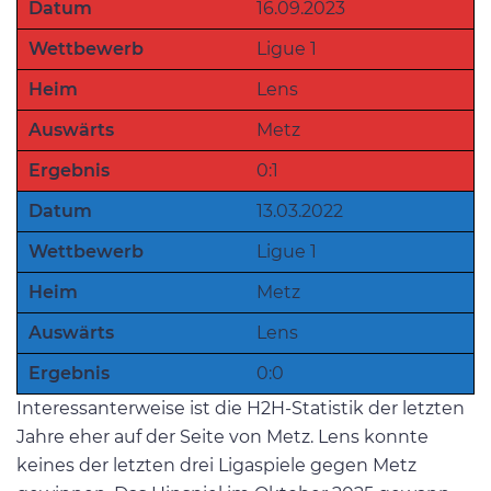
Datum
16.09.2023
Wettbewerb
Ligue 1
Heim
Lens
Auswärts
Metz
Ergebnis
0:1
Datum
13.03.2022
Wettbewerb
Ligue 1
Heim
Metz
Auswärts
Lens
Ergebnis
0:0
Interessanterweise ist die H2H-Statistik der letzten
Jahre eher auf der Seite von Metz. Lens konnte
keines der letzten drei Ligaspiele gegen Metz