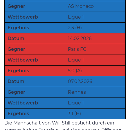
Gegner
AS Monaco
Wettbewerb
Ligue 1
Ergebnis
2:3 (H)
Datum
14.02.2026
Gegner
Paris FC
Wettbewerb
Ligue 1
Ergebnis
5:0 (A)
Datum
07.02.2026
Gegner
Rennes
Wettbewerb
Ligue 1
Ergebnis
3:1 (H)
Die Mannschaft von Will Still besticht durch ein