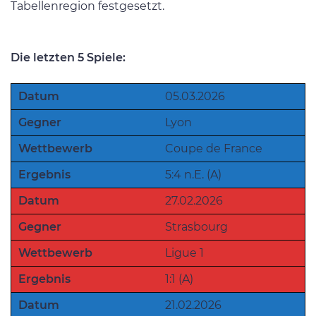
Tabellenregion festgesetzt.
Die letzten 5 Spiele:
Datum
05.03.2026
Gegner
Lyon
Wettbewerb
Coupe de France
Ergebnis
5:4 n.E. (A)
Datum
27.02.2026
Gegner
Strasbourg
Wettbewerb
Ligue 1
Ergebnis
1:1 (A)
Datum
21.02.2026