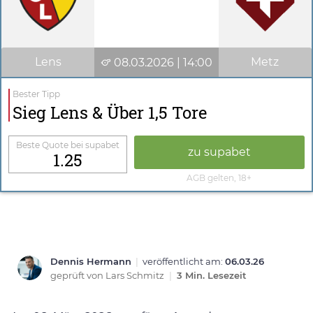
Lens
Metz
08.03.2026 | 14:00
Bester Tipp
Sieg Lens & Über 1,5 Tore
Beste Quote bei supabet
zu supabet
1.25
AGB gelten, 18+
Dennis Hermann
|
veröffentlicht am:
06.03.26
geprüft von
Lars Schmitz
|
3 Min. Lesezeit