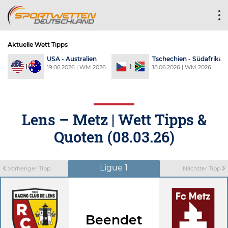
Aktuelle Wett Tipps
USA - Australien
Tschechien - Südafrika
19.06.2026 | WM 2026
18.06.2026 | WM 2026
Lens – Metz | Wett Tipps &
Quoten (08.03.26)
Ligue 1
Vorheriger Tipp
Nächster Tipp
Beendet