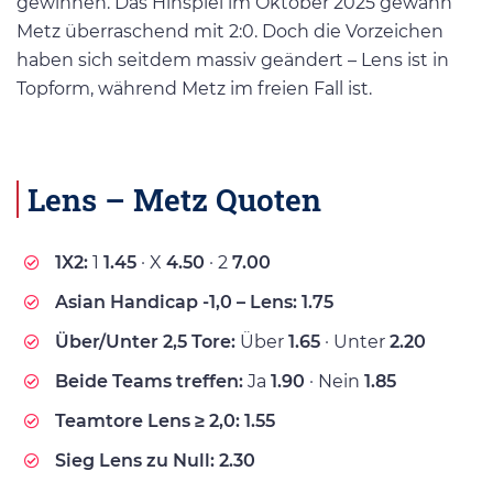
gewinnen. Das Hinspiel im Oktober 2025 gewann
Metz überraschend mit 2:0. Doch die Vorzeichen
haben sich seitdem massiv geändert – Lens ist in
Topform, während Metz im freien Fall ist.
Lens – Metz Quoten
1X2:
1
1.45
· X
4.50
· 2
7.00
Asian Handicap -1,0 – Lens:
1.75
Über/Unter 2,5 Tore:
Über
1.65
· Unter
2.20
Beide Teams treffen:
Ja
1.90
· Nein
1.85
Teamtore Lens ≥ 2,0:
1.55
Sieg Lens zu Null:
2.30