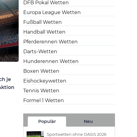
DFB Pokal Wetten
Europa League Wetten
Fußball Wetten
Handball Wetten
Pferderennen Wetten
Darts-Wetten
Hunderennen Wetten
Boxen Wetten
ch je
Eishockeywetten
Aktion
Tennis Wetten
Formel 1 Wetten
Populär
Neu
Sportwetten ohne OASIS 2026