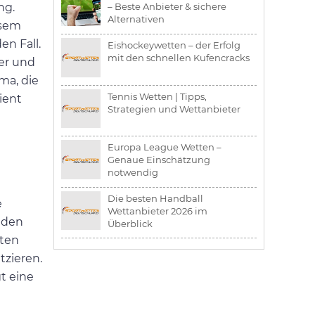
ng.
– Beste Anbieter & sichere
Alternativen
esem
en Fall.
Eishockeywetten – der Erfolg
mit den schnellen Kufencracks
ter und
ma, die
Tennis Wetten | Tipps,
ient
Strategien und Wettanbieter
Europa League Wetten –
Genaue Einschätzung
notwendig
Die besten Handball
e
Wettanbieter 2026 im
nden
Überblick
rten
tzieren.
t eine