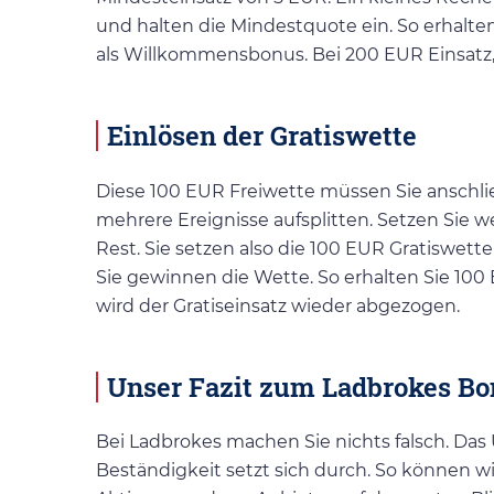
und halten die Mindestquote ein. So erhalt
als Willkommensbonus. Bei 200 EUR Einsatz,
Einlösen der Gratiswette
Diese 100 EUR Freiwette müssen Sie anschli
mehrere Ereignisse aufsplitten. Setzen Sie w
Rest. Sie setzen also die 100 EUR Gratiswette
Sie gewinnen die Wette. So erhalten Sie 10
wird der Gratiseinsatz wieder abgezogen.
Unser Fazit
zum Ladbrokes Bo
Bei Ladbrokes machen Sie nichts falsch. Das 
Beständigkeit setzt sich durch. So können