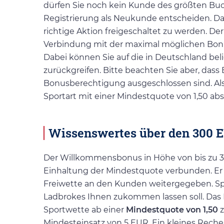
dürfen Sie noch kein Kunde des größten Buc
Registrierung als Neukunde entscheiden. Da
richtige Aktion freigeschaltet zu werden. De
Verbindung mit der maximal möglichen Bonu
Dabei können Sie auf die in Deutschland be
zurückgreifen. Bitte beachten Sie aber, dass 
Bonusberechtigung ausgeschlossen sind. Als 
Sportart mit einer Mindestquote von 1,50 ab
Wissenswertes über den 300 
Der Willkommensbonus in Höhe von bis zu 30
Einhaltung der Mindestquote verbunden. Er e
Freiwette an den Kunden weitergegeben. Spri
Ladbrokes Ihnen zukommen lassen soll. Das Ei
Sportwette ab einer
Mindestquote von 1,50
z
Mindesteinsatz von 5 EUR. Ein kleines Rechen