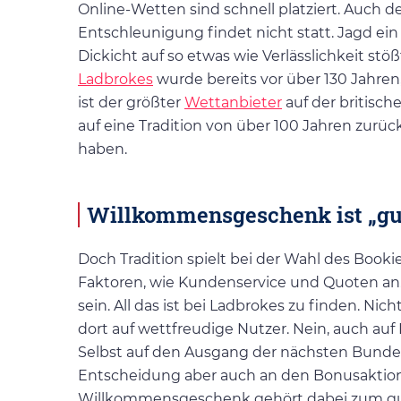
Online-Wetten sind schnell platziert. Auch 
Entschleunigung findet nicht statt. Jagd ei
Dickicht auf so etwas wie Verlässlichkeit st
Ladbrokes
wurde bereits vor über 130 Jahren,
ist der größter
Wettanbieter
auf der britisch
auf eine Tradition von über 100 Jahren zurück
haben.
Willkommensgeschenk ist „gu
Doch Tradition spielt bei der Wahl des Bookie
Faktoren, wie Kundenservice und Quoten an
sein. All das ist bei Ladbrokes zu finden. Ni
dort auf wettfreudige Nutzer. Nein, auch auf
Selbst auf den Ausgang der nächsten Bundesta
Entscheidung aber auch an den Bonusaktionen
Willkommensgeschenk gehört dabei zum gu