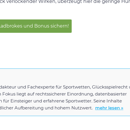
ick verlockender Wirken, überzeugt hier die geringe Hür
Ladbrokes und Bonus sichern!
dakteur und Fachexperte für Sportwetten, Glücksspielrecht
 Fokus liegt auf rechtssicherer Einordnung, datenbasierter
für Einsteiger und erfahrene Sportwetter. Seine Inhalte
ändlicher Aufbereitung und hohem Nutzwert.
mehr lesen »