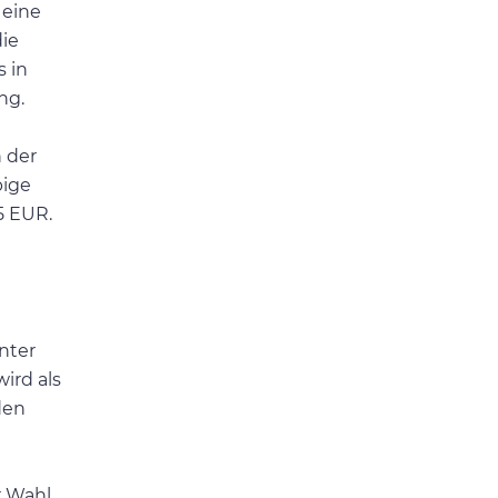
 eine
die
s in
ng.
n der
bige
5 EUR.
nter
ird als
den
r Wahl