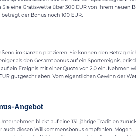
en Sie eine Gratiswette über 300 EUR von Ihrem neuen B
 beträgt der Bonus noch 100 EUR.
eßend im Ganzen platzieren. Sie können den Betrag nich
eniger als den Gesamtbonus auf ein Sportereignis, erlisc
 auf ein Ereignis mit einer Quote von 2,0 ein. Nehmen wi
0 EUR gutgeschrieben. Vom eigentlichen Gewinn der Wet
nus-Angebot
Unternehmen blickt auf eine 131-jährige Tradition zurück
 wir auch diesen Willkommensbonus empfehlen. Mögen