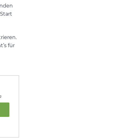
unden
Start
rieren.
’s für
g