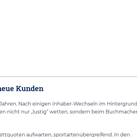
 neue Kunden
n Jahren. Nach einigen Inhaber-Wechseln im Hintergrund 
nen nicht nur „lustig“ wetten, sondern beim Buchmacher
ttquoten aufwarten, sportartenübergreifend. In den