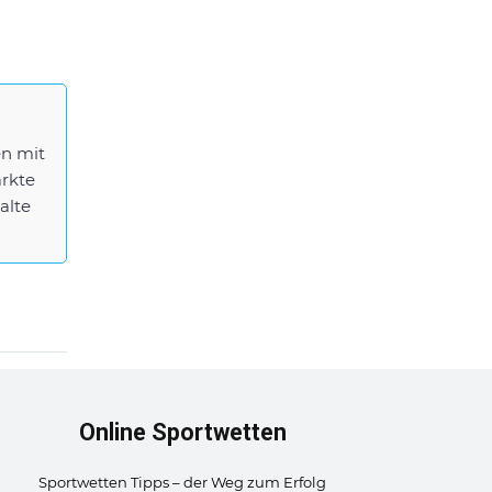
en mit
rkte
alte
Online Sportwetten
Sportwetten Tipps – der Weg zum Erfolg