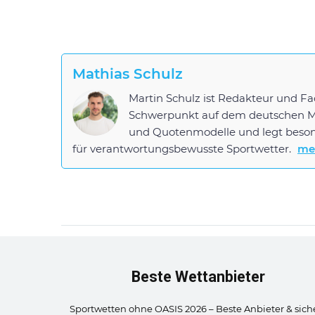
Mathias Schulz
Martin Schulz ist Redakteur und Fa
Schwerpunkt auf dem deutschen Ma
und Quotenmodelle und legt besonde
für verantwortungsbewusste Sportwetter.
meh
Beste Wettanbieter
Sportwetten ohne OASIS 2026 – Beste Anbieter & sich