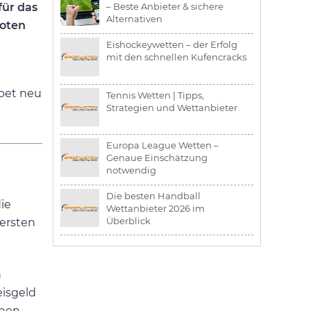
für das
– Beste Anbieter & sichere
Alternativen
uoten
Eishockeywetten – der Erfolg
mit den schnellen Kufencracks
ybet neu
Tennis Wetten | Tipps,
Strategien und Wettanbieter
Europa League Wetten –
Genaue Einschätzung
notwendig
Die besten Handball
die
Wettanbieter 2026 im
Überblick
 ersten
n
eisgeld
onen