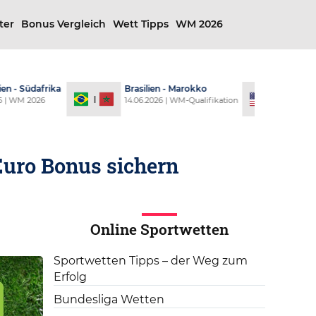
ter
Bonus Vergleich
Wett Tipps
WM 2026
en - Südafrika
Brasilien - Marokko
USA
6 | WM 2026
14.06.2026 | WM-Qualifikation
13.0
Euro Bonus sichern
Online Sportwetten
Sportwetten Tipps – der Weg zum
Erfolg
Bundesliga Wetten