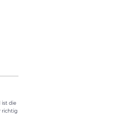
ist die
 richtig