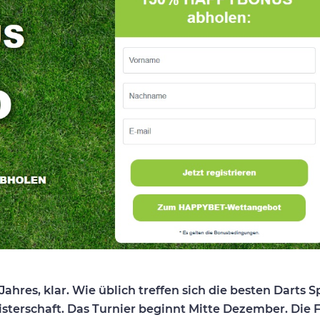
Jahres, klar. Wie üblich treffen sich die besten Darts S
terschaft. Das Turnier beginnt Mitte Dezember. Die F