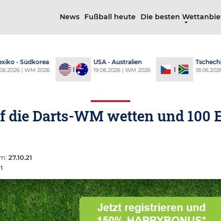
News
Fußball heute
Die besten Wettanbie
xiko - Südkorea
USA - Australien
Tschechi
06.2026 | WM 2026
19.06.2026 | WM 2026
18.06.202
uf die Darts-WM wetten und 100 
am:
27.10.21
it