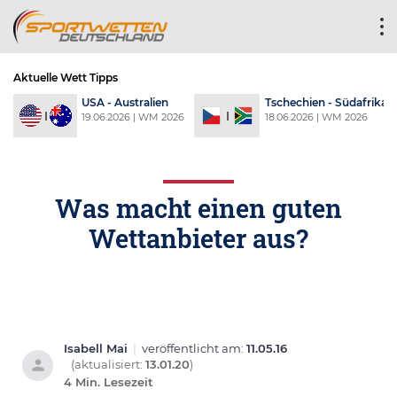
Aktuelle Wett Tipps
a
USA - Australien
Tschechien - Südafrika
6
19.06.2026 | WM 2026
18.06.2026 | WM 2026
Was macht einen guten
Wettanbieter aus?
Isabell Mai
|
veröffentlicht am:
11.05.16
(aktualisiert:
13.01.20
)
4 Min. Lesezeit