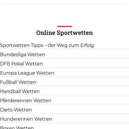
Online Sportwetten
Sportwetten Tipps – der Weg zum Erfolg
Bundesliga Wetten
DFB Pokal Wetten
Europa League Wetten
Fußball Wetten
Handball Wetten
Pferderennen Wetten
Darts-Wetten
Hunderennen Wetten
Boxen Wetten