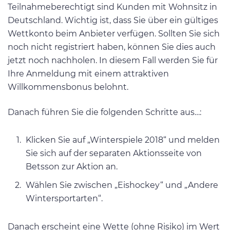
Teilnahmeberechtigt sind Kunden mit Wohnsitz in
Deutschland. Wichtig ist, dass Sie über ein gültiges
Wettkonto beim Anbieter verfügen. Sollten Sie sich
noch nicht registriert haben, können Sie dies auch
jetzt noch nachholen. In diesem Fall werden Sie für
Ihre Anmeldung mit einem attraktiven
Willkommensbonus belohnt.
Danach führen Sie die folgenden Schritte aus…:
Klicken Sie auf „Winterspiele 2018“ und melden
Sie sich auf der separaten Aktionsseite von
Betsson zur Aktion an.
Wählen Sie zwischen „Eishockey“ und „Andere
Wintersportarten“.
Danach erscheint eine Wette (ohne Risiko) im Wert