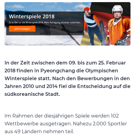
In der Zeit zwischen dem 09. bis zum 25. Februar
2018 finden in Pyeongchang die Olympischen
Winterspiele statt. Nach den Bewerbungen in den
Jahren 2010 und 2014 fiel die Entscheidung auf die
südkoreanische Stadt.
Im Rahmen der diesjährigen Spiele werden 102
Wettbewerbe ausgetragen. Nahezu 2.000 Sportler
aus 49 Ländern nehmen teil.