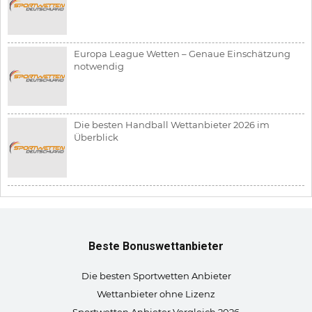
Europa League Wetten – Genaue Einschätzung
notwendig
Die besten Handball Wettanbieter 2026 im
Überblick
Beste Bonuswettanbieter
Die besten Sportwetten Anbieter
Wettanbieter ohne Lizenz
Sportwetten Anbieter Vergleich 2026