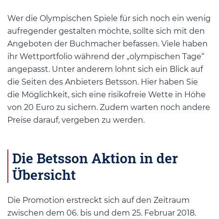
Wer die Olympischen Spiele für sich noch ein wenig
aufregender gestalten möchte, sollte sich mit den
Angeboten der Buchmacher befassen. Viele haben
ihr Wettportfolio während der „olympischen Tage“
angepasst. Unter anderem lohnt sich ein Blick auf
die Seiten des Anbieters Betsson. Hier haben Sie
die Möglichkeit, sich eine risikofreie Wette in Höhe
von 20 Euro zu sichern. Zudem warten noch andere
Preise darauf, vergeben zu werden.
Die Betsson Aktion in der
Übersicht
Die Promotion erstreckt sich auf den Zeitraum
zwischen dem 06. bis und dem 25. Februar 2018.