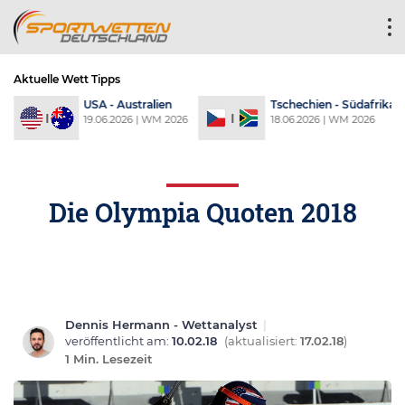
Aktuelle Wett Tipps
a
USA - Australien
Tschechien - Südafrika
6
19.06.2026 | WM 2026
18.06.2026 | WM 2026
Die Olympia Quoten 2018
Dennis Hermann - Wettanalyst
|
veröffentlicht am:
10.02.18
(aktualisiert:
17.02.18
)
1 Min. Lesezeit