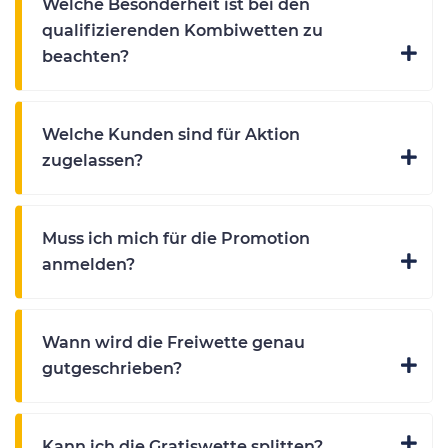
Welche Besonderheit ist bei den
qualifizierenden Kombiwetten zu
beachten?
Welche Kunden sind für Aktion
zugelassen?
Muss ich mich für die Promotion
anmelden?
Wann wird die Freiwette genau
gutgeschrieben?
Kann ich die Gratiswette splitten?