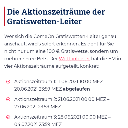
Die Aktionszeiträume der
Gratiswetten-Leiter
Wer sich die ComeOn Gratiswetten-Leiter genau
anschaut, wird’s sofort erkennen. Es geht für Sie
nicht nur um eine 100 € Gratiswette, sondern um
mehrere Free Bets. Der
Wettanbieter
hat die EM in
vier Aktionszeiträume aufgeteilt, konkret:
Aktionszeitraum 1: 11.06.2021 10:00 MEZ –
20.06.2021 23:59 MEZ
abgelaufen
Aktionszeitraum 2: 21.06.2021 00:00 MEZ –
27.06.2021 23:59 MEZ
Aktionszeitraum 3: 28.06.2021 00:00 MEZ –
04.07.2021 23:59 MEZ