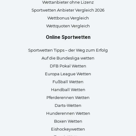
Wettanbieter ohne Lizenz
Sportwetten Anbieter Vergleich 2026
Wettbonus Vergleich
Wettquoten Vergleich
Online Sportwetten
Sportwetten Tipps – der Weg zum Erfolg
Auf die Bundesliga wetten
DFB Pokal Wetten
Europa League Wetten
Fußball Wetten
Handball Wetten
Pferderennen Wetten
Darts-Wetten
Hunderennen Wetten
Boxen Wetten
Eishockeywetten