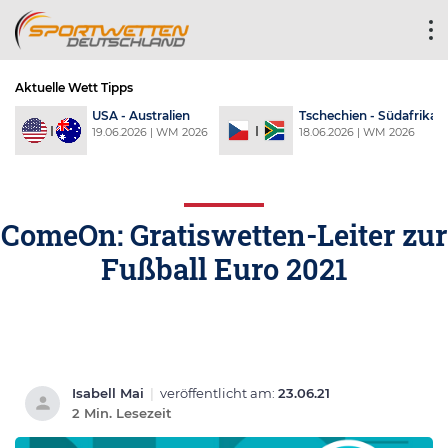
Aktuelle Wett Tipps
a
USA - Australien
Tschechien - Südafrika
6
19.06.2026 | WM 2026
18.06.2026 | WM 2026
ComeOn: Gratiswetten-Leiter zur
Fußball Euro 2021
Isabell Mai
|
veröffentlicht am:
23.06.21
2 Min. Lesezeit