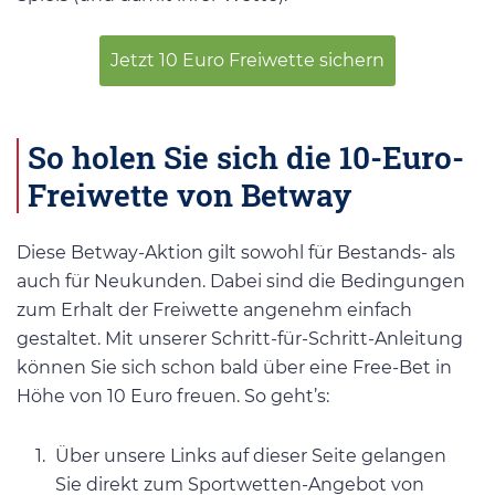
Jetzt 10 Euro Freiwette sichern
So holen Sie sich die 10-Euro-
Freiwette von Betway
Diese Betway-Aktion gilt sowohl für Bestands- als
auch für Neukunden. Dabei sind die Bedingungen
zum Erhalt der Freiwette angenehm einfach
gestaltet. Mit unserer Schritt-für-Schritt-Anleitung
können Sie sich schon bald über eine Free-Bet in
Höhe von 10 Euro freuen. So geht’s:
Über unsere Links auf dieser Seite gelangen
Sie direkt zum Sportwetten-Angebot von