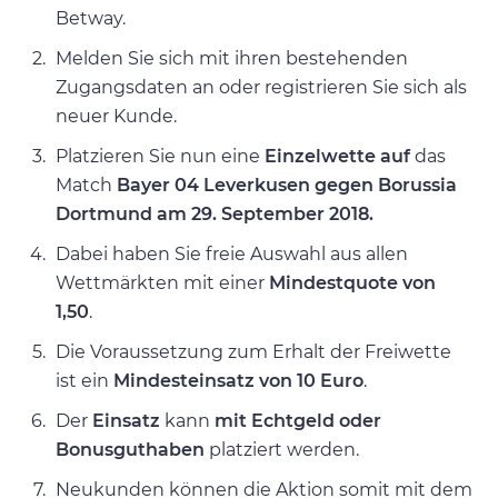
Betway.
Melden Sie sich mit ihren bestehenden
Zugangsdaten an oder registrieren Sie sich als
neuer Kunde.
Platzieren Sie nun eine
Einzelwette auf
das
Match
Bayer 04 Leverkusen gegen Borussia
Dortmund
am 29. September 2018.
Dabei haben Sie freie Auswahl aus allen
Wettmärkten mit einer
Mindestquote von
1,50
.
Die Voraussetzung zum Erhalt der Freiwette
ist ein
Mindesteinsatz von 10 Euro
.
Der
Einsatz
kann
mit Echtgeld oder
Bonusguthaben
platziert werden.
Neukunden können die Aktion somit mit dem