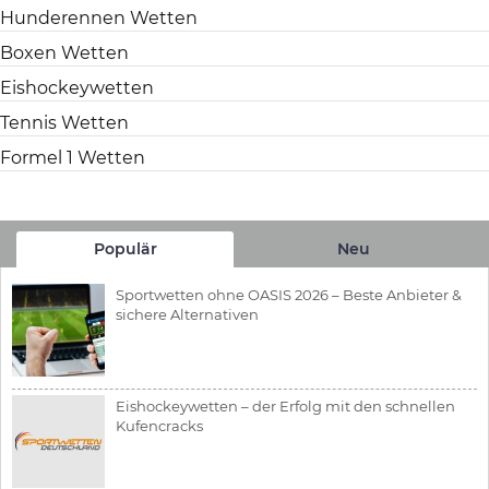
Hunderennen Wetten
Boxen Wetten
Eishockeywetten
Tennis Wetten
Formel 1 Wetten
Populär
Neu
Sportwetten ohne OASIS 2026 – Beste Anbieter &
sichere Alternativen
Eishockeywetten – der Erfolg mit den schnellen
Kufencracks