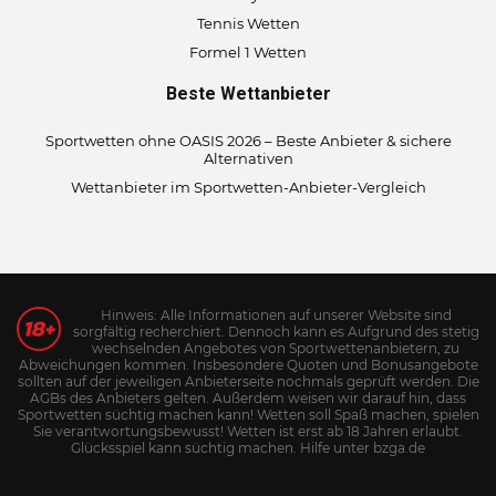
Tennis Wetten
Formel 1 Wetten
Beste Wettanbieter
Sportwetten ohne OASIS 2026 – Beste Anbieter & sichere
Alternativen
Wettanbieter im Sportwetten-Anbieter-Vergleich
Hinweis: Alle Informationen auf unserer Website sind
sorgfältig recherchiert. Dennoch kann es Aufgrund des stetig
wechselnden Angebotes von Sportwettenanbietern, zu
Abweichungen kommen. Insbesondere Quoten und Bonusangebote
sollten auf der jeweiligen Anbieterseite nochmals geprüft werden. Die
AGBs des Anbieters gelten. Außerdem weisen wir darauf hin, dass
Sportwetten süchtig machen kann! Wetten soll Spaß machen, spielen
Sie verantwortungsbewusst! Wetten ist erst ab 18 Jahren erlaubt.
Glücksspiel kann süchtig machen. Hilfe unter bzga.de