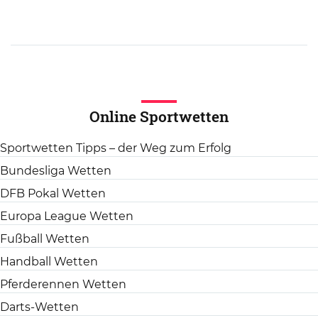
Online Sportwetten
Sportwetten Tipps – der Weg zum Erfolg
Bundesliga Wetten
DFB Pokal Wetten
Europa League Wetten
Fußball Wetten
Handball Wetten
Pferderennen Wetten
Darts-Wetten