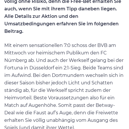
völlig ohne Risiko, denn die Free-Bet erhalten Sie
auch, wenn Sie mit ihrem Tipp daneben liegen.
Alle Details zur Aktion und den
Umsatzbedingungen erfahren Sie im folgenden
Beitrag.
Mit einem sensationellen 7:0 schoss der BVB am
Mittwoch vor heimischem Publikum den FC
Nürnberg ab. Und auch der Werkself gelang bei der
Fortuna in Düsseldorf ein 2:1-Sieg. Beide Teams sind
im Aufwind. Bei den Dortmundern wechseln sich in
dieser Saison bisher jedoch Licht und Schatten
ständig ab, für die Werkself spricht zudem der
Heimvorteil. Beste Voraussetzungen also für ein
Match auf Augenhöhe. Somit passt der Betway-
Deal wie die Faust auf’s Auge, denn die Freiwette
erhalten Sie völlig unabhängig vom Ausgang des
Spiels (und damit ihrer Wette).