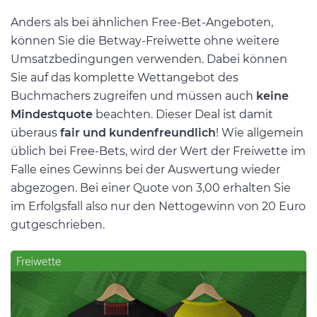
Anders als bei ähnlichen Free-Bet-Angeboten,
können Sie die Betway-Freiwette ohne weitere
Umsatzbedingungen verwenden. Dabei können
Sie auf das komplette Wettangebot des
Buchmachers zugreifen und müssen auch
keine
Mindestquote
beachten. Dieser Deal ist damit
überaus
fair und kundenfreundlich
! Wie allgemein
üblich bei Free-Bets, wird der Wert der Freiwette im
Falle eines Gewinns bei der Auswertung wieder
abgezogen. Bei einer Quote von 3,00 erhalten Sie
im Erfolgsfall also nur den Nettogewinn von 20 Euro
gutgeschrieben.