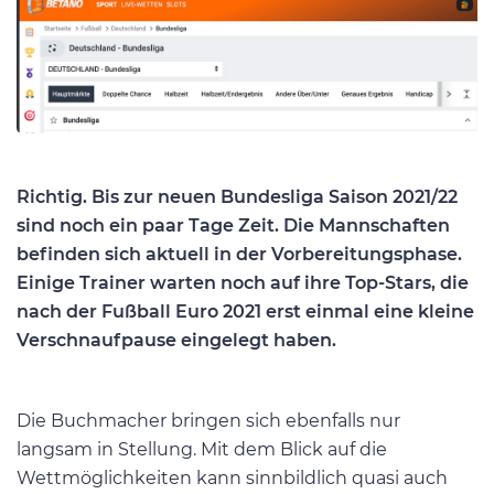
Richtig. Bis zur neuen Bundesliga Saison 2021/22
sind noch ein paar Tage Zeit. Die Mannschaften
befinden sich aktuell in der Vorbereitungsphase.
Einige Trainer warten noch auf ihre Top-Stars, die
nach der Fußball Euro 2021 erst einmal eine kleine
Verschnaufpause eingelegt haben.
Die Buchmacher bringen sich ebenfalls nur
langsam in Stellung. Mit dem Blick auf die
Wettmöglichkeiten kann sinnbildlich quasi auch