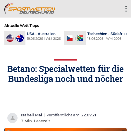
Aktuelle Wett Tipps
a
USA - Australien
Tschechien - Südafrika
6
19.06.2026 | WM 2026
18.06.2026 | WM 2026
Betano: Specialwetten für die
Bundesliga noch und nöcher
Isabell Mai
|
veröffentlicht am:
22.07.21
3 Min. Lesezeit