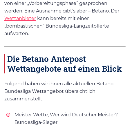
von einer „Vorbereitungsphase“ gesprochen
werden. Eine Ausnahme gibt’s aber – Betano. Der
Wettanbieter
kann bereits mit einer
„bombastischen“ Bundesliga-Langzeitofferte
aufwarten.
Die Betano Antepost
Wettangebote auf einen Blick
Folgend haben wir ihnen alle aktuellen Betano
Bundesliga Wettangebot übersichtlich
zusammenstellt.
Meister Wette; Wer wird Deutscher Meister?
Bundesliga-Sieger