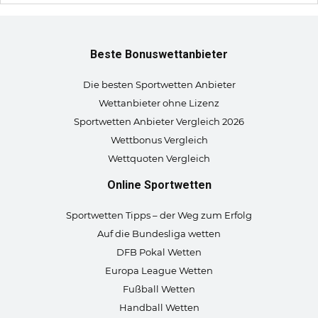
Beste Bonuswettanbieter
Die besten Sportwetten Anbieter
Wettanbieter ohne Lizenz
Sportwetten Anbieter Vergleich 2026
Wettbonus Vergleich
Wettquoten Vergleich
Online Sportwetten
Sportwetten Tipps – der Weg zum Erfolg
Auf die Bundesliga wetten
DFB Pokal Wetten
Europa League Wetten
Fußball Wetten
Handball Wetten