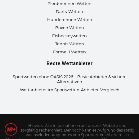
Pferderennen Wetten
Darts-Wetten
Hunderennen Wetten
Boxen Wetten
Eishockeywetten
Tennis Wetten
Formel 1 Wetten
Beste Wettanbieter
Sportwetten ohne OASIS 2026 – Beste Anbieter & sichere
Alternativen
Wettanbieter im Sportwetten-Anbieter-Vergleich
Hinweis: Alle Informationen auf unserer Website sind
sorgfältig recherchiert. Dennoch kann es Aufgrund des stetig
wechselnden Angebotes von Sportwettenanbietern, zu