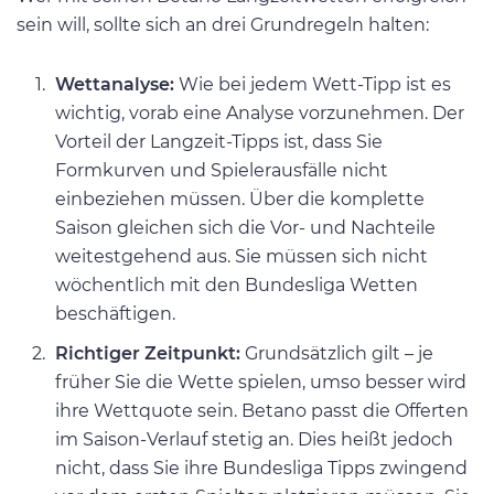
sein will, sollte sich an drei Grundregeln halten:
Wettanalyse:
Wie bei jedem Wett-Tipp ist es
wichtig, vorab eine Analyse vorzunehmen. Der
Vorteil der Langzeit-Tipps ist, dass Sie
Formkurven und Spielerausfälle nicht
einbeziehen müssen. Über die komplette
Saison gleichen sich die Vor- und Nachteile
weitestgehend aus. Sie müssen sich nicht
wöchentlich mit den Bundesliga Wetten
beschäftigen.
Richtiger Zeitpunkt:
Grundsätzlich gilt – je
früher Sie die Wette spielen, umso besser wird
ihre Wettquote sein. Betano passt die Offerten
im Saison-Verlauf stetig an. Dies heißt jedoch
nicht, dass Sie ihre Bundesliga Tipps zwingend