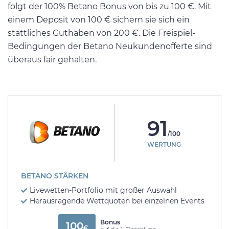
folgt der 100% Betano Bonus von bis zu 100 €. Mit
einem Deposit von 100 € sichern sie sich ein
stattliches Guthaben von 200 €. Die Freispiel-
Bedingungen der Betano Neukundenofferte sind
überaus fair gehalten.
91
/100
WERTUNG
BETANO STÄRKEN
Livewetten-Portfolio mit großer Auswahl
Herausragende Wettquoten bei einzelnen Events
Bonus
100
€