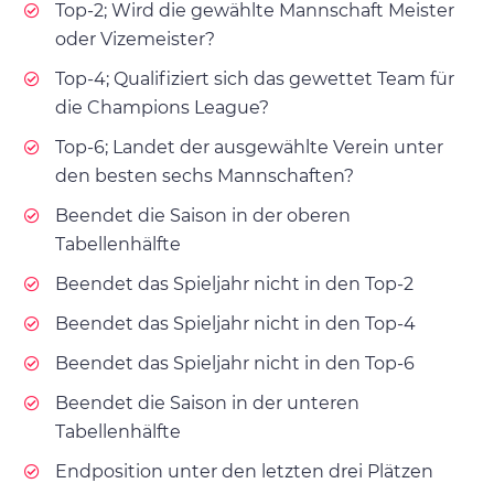
Top-2; Wird die gewählte Mannschaft Meister
oder Vizemeister?
Top-4; Qualifiziert sich das gewettet Team für
die Champions League?
Top-6; Landet der ausgewählte Verein unter
den besten sechs Mannschaften?
Beendet die Saison in der oberen
Tabellenhälfte
Beendet das Spieljahr nicht in den Top-2
Beendet das Spieljahr nicht in den Top-4
Beendet das Spieljahr nicht in den Top-6
Beendet die Saison in der unteren
Tabellenhälfte
Endposition unter den letzten drei Plätzen