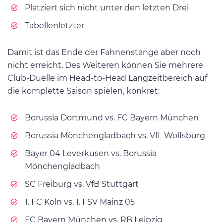
Platziert sich nicht unter den letzten Drei
Tabellenletzter
Damit ist das Ende der Fahnenstange aber noch
nicht erreicht. Des Weiteren können Sie mehrere
Club-Duelle im Head-to-Head Langzeitbereich auf
die komplette Saison spielen, konkret:
Borussia Dortmund vs. FC Bayern München
Borussia Mönchengladbach vs. VfL Wolfsburg
Bayer 04 Leverkusen vs. Borussia
Mönchengladbach
SC Freiburg vs. VfB Stuttgart
1. FC Köln vs. 1. FSV Mainz 05
FC Bayern München vs. RB Leipzig