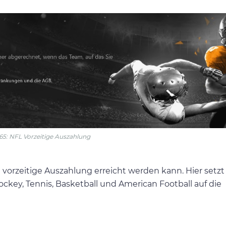
65: NFL Vorzeitige Auszahlung
 vorzeitige Auszahlung erreicht werden kann. Hier setzt
hockey, Tennis, Basketball und American Football auf die