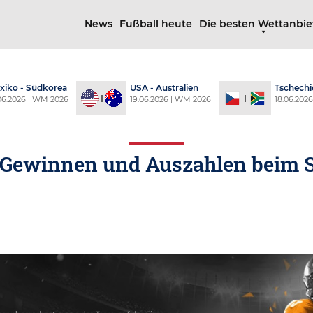
News
Fußball heute
Die besten Wettanbie
xiko - Südkorea
USA - Australien
Tschechi
06.2026 | WM 2026
19.06.2026 | WM 2026
18.06.202
g Gewinnen und Auszahlen beim 