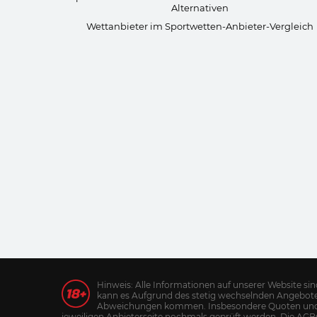
Alternativen
Wettanbieter im Sportwetten-Anbieter-Vergleich
Hinweis: Alle Informationen auf unserer Website sin
kann es Aufgrund des stetig wechselnden Angebote
Abweichungen kommen. Insbesondere Quoten und 
jeweiligen Anbieterseite nochmals geprüft werden. Die AGB