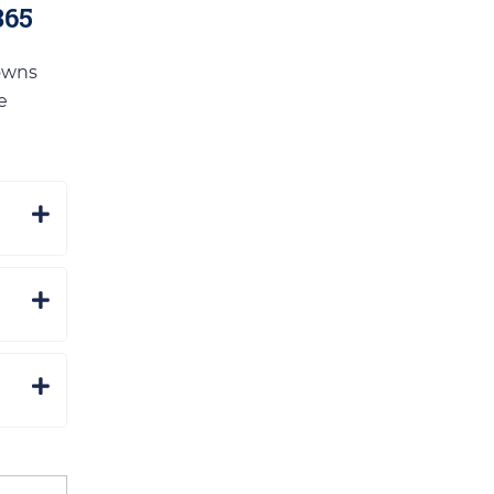
365
owns
e