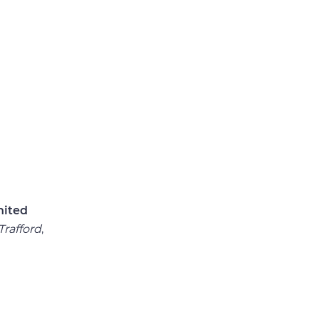
nited
Trafford
,