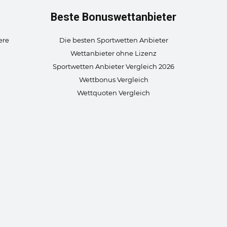
Beste Bonuswettanbieter
ere
Die besten Sportwetten Anbieter
Wettanbieter ohne Lizenz
Sportwetten Anbieter Vergleich 2026
Wettbonus Vergleich
Wettquoten Vergleich