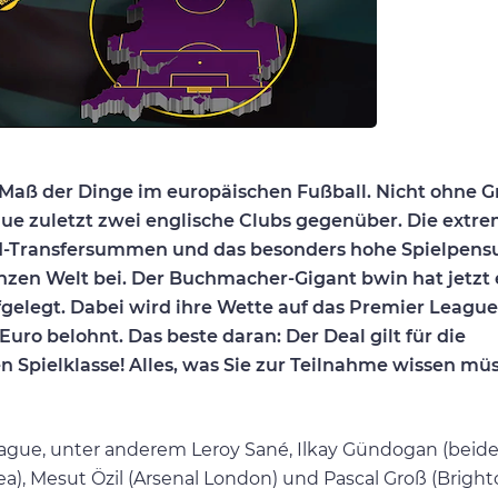
 Maß der Dinge im europäischen Fußball. Nicht ohne 
ue zuletzt zwei englische Clubs gegenüber. Die extr
ord-Transfersummen und das besonders hohe Spielpen
anzen Welt bei. Der Buchmacher-Gigant bwin hat jetzt 
gelegt. Dabei wird ihre Wette auf das Premier Leagu
uro belohnt. Das beste daran: Der Deal gilt für die
n Spielklasse! Alles, was Sie zur Teilnahme wissen mü
eague, unter anderem Leroy Sané, Ilkay Gündogan (beid
a), Mesut Özil (Arsenal London) und Pascal Groß (Brigh