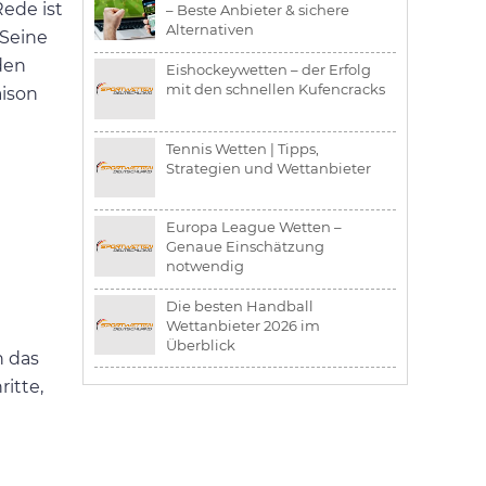
Rede ist
– Beste Anbieter & sichere
Alternativen
 Seine
den
Eishockeywetten – der Erfolg
mit den schnellen Kufencracks
aison
Tennis Wetten | Tipps,
Strategien und Wettanbieter
Europa League Wetten –
Genaue Einschätzung
notwendig
Die besten Handball
Wettanbieter 2026 im
Überblick
h das
itte,