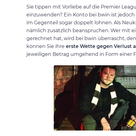
Sie tippen mit Vorliebe auf die Premier Lea
einzuwenden? Ein Konto bei bwin ist jedoch
im Gegenteil sogar doppelt lohnen. Als N
nämlich zusätzlich beanspruchen. Wer mit e
gerechnet hat, wird bei bwin überrascht, de
können Sie ihre
erste Wette gegen Verlust 
jeweiligen Betrag umgehend in Form einer Fr