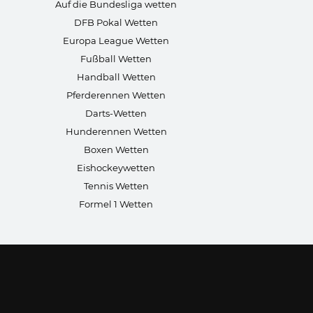
Auf die Bundesliga wetten
DFB Pokal Wetten
Europa League Wetten
Fußball Wetten
Handball Wetten
Pferderennen Wetten
Darts-Wetten
Hunderennen Wetten
Boxen Wetten
Eishockeywetten
Tennis Wetten
Formel 1 Wetten