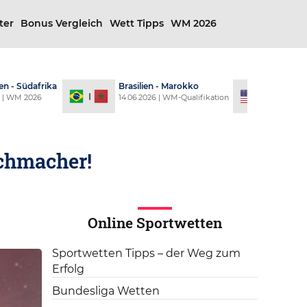
ter
Bonus Vergleich
Wett Tipps
WM 2026
en - Südafrika
Brasilien - Marokko
USA
6 | WM 2026
14.06.2026 | WM-Qualifikation
13.0
chmacher!
Online Sportwetten
Sportwetten Tipps – der Weg zum
Erfolg
Bundesliga Wetten