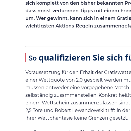
sich komplett von den bisher bekannten 
dass meist verlorenen Tipps mit einem Fre
um. Wer gewinnt, kann sich in einem Grati
wichtigsten Aktions-Regeln zusammengefa
qualifizieren Sie sich 
So
Voraussetzung für den Erhalt der Gratiswette
einer Wettquote von 2,0 gespielt werden muss. 
müssen entweder eine vorgegebene Match-C
selbständig zusammenstellen. Konkret heißt
einem Wettschein zusammenzufassen sind, b
2,5 Tore und Robert Lewandowski trifft in de
ihrer Wettphantasie keine Grenzen gesetzt.