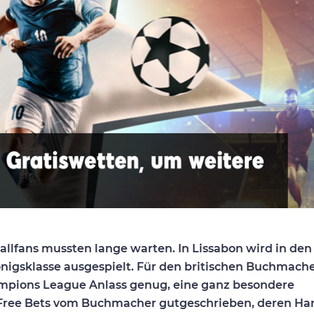
llfans mussten lange warten. In Lissabon wird in den
önigsklasse ausgespielt. Für den britischen Buchmach
mpions League Anlass genug, eine ganz besondere
en Free Bets vom Buchmacher gutgeschrieben, deren Ha