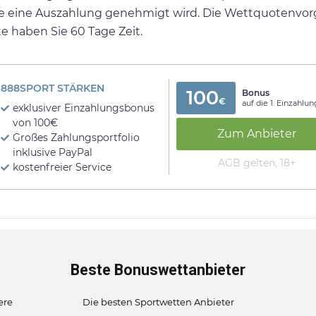
he eine Auszahlung genehmigt wird. Die Wettquotenvor
te haben Sie 60 Tage Zeit.
888SPORT STÄRKEN
100
Bonus
€
auf die 1. Einzahlun
exklusiver Einzahlungsbonus
von 100€
Zum Anbieter
Großes Zahlungsportfolio
inklusive PayPal
AGB gelten, 18+
kostenfreier Service
Beste Bonuswettanbieter
ere
Die besten Sportwetten Anbieter