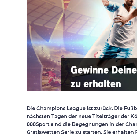
Die Champions League ist zurück. Die Fußba
nächsten Tagen der neue Titelträger der K
888Sport sind die Begegnungen in der Cha
Gratiswetten Serie zu starten. Sie erhalt