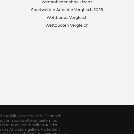
Wettanbieter ohne Lizenz
Sportwetten Anbieter Vergleich 2026
Wettbonus Vergleich
Wettquoten Vergleich
d sorgfältig recherchiert. Dennoch
s von Sportwettenanbietern, zu
Bonusangebote sollten auf der
s des Anbieters gelten. Außerdem
nn! Wetten soll Spaß machen, spielen