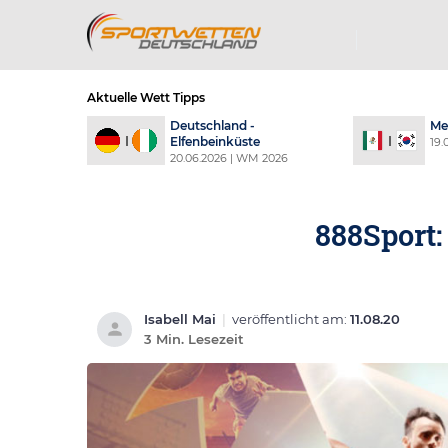
Aktuelle Wett Tipps
 - Paraguay
Deutschland -
Me
Elfenbeinküste
026 | WM 2026
19.
20.06.2026 | WM 2026
888Sport
Isabell Mai
|
veröffentlicht am:
11.08.20
3 Min. Lesezeit