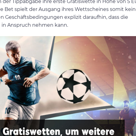
ch der Tippabgabe ihre erste Gratiswette in Höhe von 5 E
 Bet spielt der Ausgang ihres Wettscheines somit kein
 Geschäftsbedingungen explizit daraufhin, dass die
n in Anspruch nehmen kann.