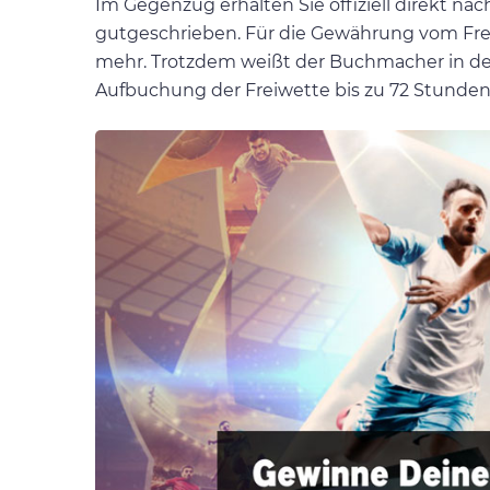
Im Gegenzug erhalten Sie offiziell direkt na
gutgeschrieben. Für die Gewährung vom Free
mehr. Trotzdem weißt der Buchmacher in den
Aufbuchung der Freiwette bis zu 72 Stunde