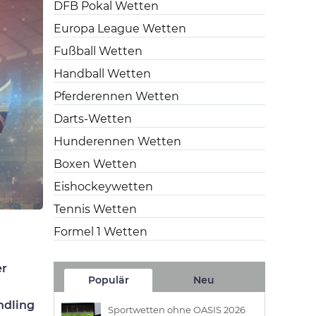
DFB Pokal Wetten
Europa League Wetten
Fußball Wetten
Handball Wetten
Pferderennen Wetten
Darts-Wetten
Hunderennen Wetten
Boxen Wetten
Eishockeywetten
Tennis Wetten
Formel 1 Wetten
er
Populär
Neu
ndling
Sportwetten ohne OASIS 2026