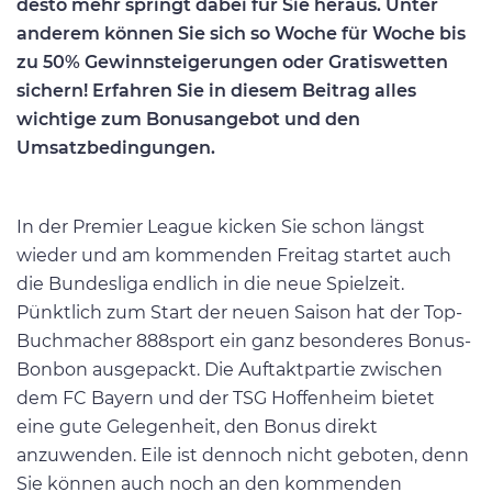
desto mehr springt dabei für Sie heraus. Unter
anderem können Sie sich so Woche für Woche bis
zu 50% Gewinnsteigerungen oder Gratiswetten
sichern! Erfahren Sie in diesem Beitrag alles
wichtige zum Bonusangebot und den
Umsatzbedingungen.
In der Premier League kicken Sie schon längst
wieder und am kommenden Freitag startet auch
die Bundesliga endlich in die neue Spielzeit.
Pünktlich zum Start der neuen Saison hat der Top-
Buchmacher 888sport ein ganz besonderes Bonus-
Bonbon ausgepackt. Die Auftaktpartie zwischen
dem FC Bayern und der TSG Hoffenheim bietet
eine gute Gelegenheit, den Bonus direkt
anzuwenden. Eile ist dennoch nicht geboten, denn
Sie können auch noch an den kommenden