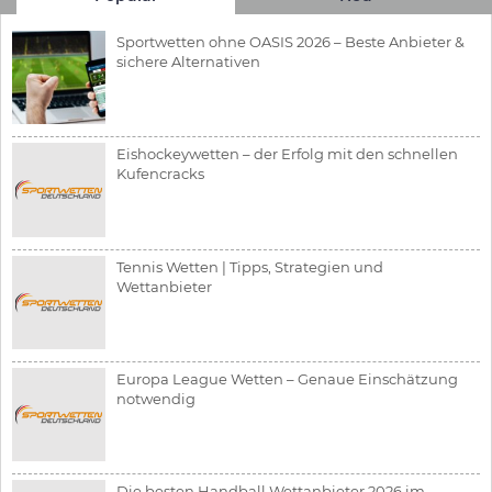
Sportwetten ohne OASIS 2026 – Beste Anbieter &
sichere Alternativen
Eishockeywetten – der Erfolg mit den schnellen
Kufencracks
Tennis Wetten | Tipps, Strategien und
Wettanbieter
Europa League Wetten – Genaue Einschätzung
notwendig
Die besten Handball Wettanbieter 2026 im