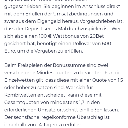
gutgeschrieben. Sie beginnen im Anschluss direkt
mit dem Erfüllen der Umsatzbedingungen und
zwar aus dem Eigengeld heraus. Vorgeschrieben ist,
dass der Deposit sechs Mal durchzuspielen ist. Wer
sich also einen 100 € Wettbonus von 20Bet
gesichert hat, benötigt einen Rollover von 600
Euro, um die Vorgaben zu erfüllen.
Beim Freispielen der Bonussumme sind zwei
verschiedene Mindestquoten zu beachten. Für die
Einzelwetten gilt, dass diese mit einer Quote von 1,5
oder höher zu setzen sind. Wer sich für
Kombiwetten entscheidet, kann diese mit
Gesamtquoten von mindestens 1,7 in den
erforderlichen Umsatzfortschritt einfließen lassen.
Der sechsfache, regelkonforme Überschlag ist
innerhalb von 14 Tagen zu erfüllen.