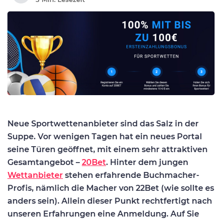
Neue Sportwettenanbieter sind das Salz in der
Suppe. Vor wenigen Tagen hat ein neues Portal
seine Türen geöffnet, mit einem sehr attraktiven
Gesamtangebot –
20Bet
. Hinter dem jungen
Wettanbieter
stehen erfahrende Buchmacher-
Profis, nämlich die Macher von 22Bet (wie sollte es
anders sein). Allein dieser Punkt rechtfertigt nach
unseren Erfahrungen eine Anmeldung. Auf Sie