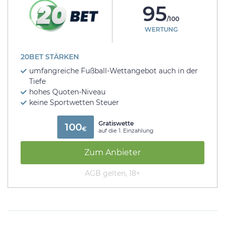
95
/100
WERTUNG
20BET STÄRKEN
umfangreiche Fußball-Wettangebot auch in der
Tiefe
hohes Quoten-Niveau
keine Sportwetten Steuer
Gratiswette
100
€
auf die 1. Einzahlung
Zum Anbieter
AGB gelten, 18+