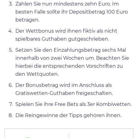
Zahlen Sie nun mindestens zehn Euro. Im
besten Falle sollte ihr Depositbetrag 100 Euro
betragen.
Der Wettbonus wird ihnen fiktiv als nicht
spielbares Guthaben gutgeschrieben.
Setzen Sie den Einzahlungsbetrag sechs Mal
innerhalb von zwei Wochen um. Beachten Sie
hierbei die entsprechenden Vorschriften zu
den Wettquoten.
Der Bonusbetrag wird im Anschluss als
Gratiswetten-Guthaben freigeschalten.
Spielen Sie ihre Free Bets als 3er Kombiwetten.
Die Reingewinne der Tipps gehören ihnen.