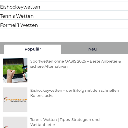
Eishockeywetten
Tennis Wetten
Formel 1 Wetten
Populär
Neu
Sportwetten ohne OASIS 2026 – Beste Anbieter &
sichere Alternativen
Eishockeywetten – der Erfolg mit den schnellen
Kufencracks
Tennis Wetten | Tipps, Strategien und
Wettanbieter