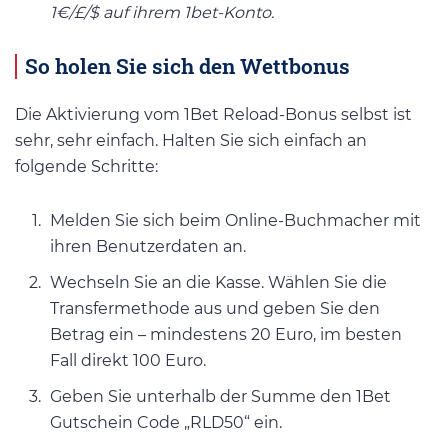
1€/£/$ auf ihrem 1bet-Konto.
So holen Sie sich den Wettbonus
Die Aktivierung vom 1Bet Reload-Bonus selbst ist
sehr, sehr einfach. Halten Sie sich einfach an
folgende Schritte:
Melden Sie sich beim Online-Buchmacher mit
ihren Benutzerdaten an.
Wechseln Sie an die Kasse. Wählen Sie die
Transfermethode aus und geben Sie den
Betrag ein – mindestens 20 Euro, im besten
Fall direkt 100 Euro.
Geben Sie unterhalb der Summe den 1Bet
Gutschein Code „RLD50“ ein.