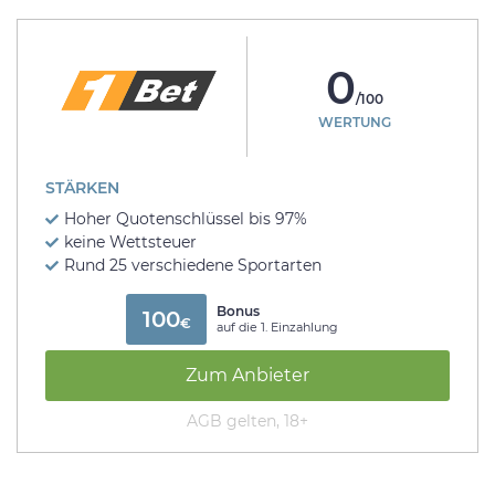
0
/100
WERTUNG
STÄRKEN
Hoher Quotenschlüssel bis 97%
keine Wettsteuer
Rund 25 verschiedene Sportarten
Bonus
100
€
auf die 1. Einzahlung
Zum Anbieter
AGB gelten, 18+