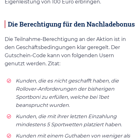
Eigenleistung von 100 Euro erbringen.
Die Berechtigung für den Nachladebonus
Die Teilnahme-Berechtigung an der Aktion ist in
den Geschäftsbedingungen klar geregelt. Der
Gutschein-Code kann von folgenden Usern
genutzt werden. Zitat:
Kunden, die es nicht geschafft haben, die
Rollover-Anforderungen der bisherigen
Sportboni zu erfüllen, welche bei 1bet
beansprucht wurden.
Kunden, die mit ihrer letzten Einzahlung
mindestens 5 Sportwetten platziert haben.
Kunden mit einem Guthaben von weniger als