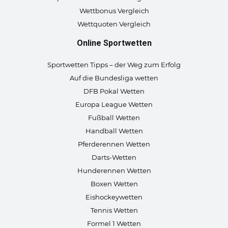
Wettbonus Vergleich
Wettquoten Vergleich
Online Sportwetten
Sportwetten Tipps – der Weg zum Erfolg
Auf die Bundesliga wetten
DFB Pokal Wetten
Europa League Wetten
Fußball Wetten
Handball Wetten
Pferderennen Wetten
Darts-Wetten
Hunderennen Wetten
Boxen Wetten
Eishockeywetten
Tennis Wetten
Formel 1 Wetten