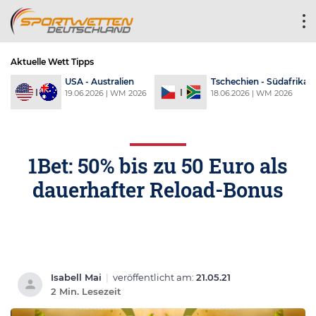
Aktuelle Wett Tipps
a
USA - Australien
Tschechien - Südafrika
6
19.06.2026 | WM 2026
18.06.2026 | WM 2026
1Bet: 50% bis zu 50 Euro als
dauerhafter Reload-Bonus
Isabell Mai
|
veröffentlicht am:
21.05.21
2 Min. Lesezeit