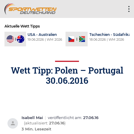
Aktuelle Wett Tipps
a
USA - Australien
Tschechien - Südafrika
6
19.06.2026 | WM 2026
18.06.2026 | WM 2026
Wett Tipp: Polen – Portugal
30.06.2016
Isabell Mai
|
veröffentlicht am:
27.06.16
(aktualisiert:
27.06.16
)
3 Min. Lesezeit