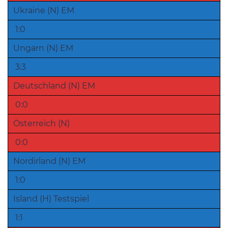
Ukraine (N) EM
1:0
Ungarn (N) EM
3:3
Deutschland (N) EM
0:0
Österreich (N)
0:0
Nordirland (N) EM
1:0
Island (H) Testspiel
1:1